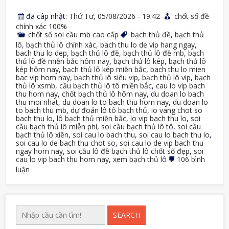
đã câp nhật:
Thứ Tư, 05/08/2026 - 19:42
chốt số đề
chính xác 100%
chốt số soi cầu mb cao cấp
bạch thủ đề
,
bạch thủ
lô
,
bạch thủ lô chính xác
,
bach thu lo de vip hang ngay
,
bach thu lo dep
,
bạch thủ lô đề
,
bạch thủ lô đề mb
,
bạch
thủ lô đề miền bắc hôm nay
,
bạch thủ lô kép
,
bạch thủ lô
kép hôm nay
,
bạch thủ lô kép miền bắc
,
bach thu lo mien
bac vip hom nay
,
bạch thủ lô siêu vip
,
bạch thủ lô vip
,
bạch
thủ lô xsmb
,
cầu bạch thủ lô tô miền bắc
,
cau lo vip bach
thu hom nay
,
chốt bạch thủ lô hôm nay
,
du doan lo bach
thu moi nhat
,
du doan lo to bach thu hom nay
,
du doan lo
to bach thu mb
,
dự đoán lô tô bạch thủ
,
io vang chot so
bach thu lo
,
lô bạch thủ miền bắc
,
lo vip bach thu lo
,
soi
cầu bạch thủ lô miễn phí
,
soi cầu bạch thủ lô tô
,
soi cầu
bạch thủ lô xiên
,
soi cau lo bach thu
,
soi cau lo bach thu lo
,
soi cau lo de bach thu chot so
,
soi cau lo de vip bach thu
ngay hom nay
,
soi cầu lô đề bạch thủ lô chốt số đẹp
,
soi
cau lo vip bach thu hom nay
,
xem bạch thủ lô
106 bình
ở
luận
chốt
số
soi
cầu
song
SEARCH
thủ
lô