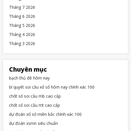
Tháng 7 2026
Tháng 6 2026
Tháng 5 2026
Tháng 4 2026
Tháng 3 2026
Chuyên mục
bạch thủ đề hôm nay
bí quyết soi cầu xổ số hôm nay chính xác 100
chốt số soi cầu mb cao cấp
chốt số soi cầu mt cao cấp
dự đoán xổ số miền bắc chính xác 100
dự đoán xsmn siêu chuẩn