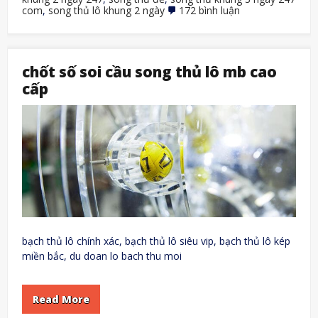
ở
com
,
song thủ lô khung 2 ngày
172 bình luận
chốt
số
soi
cầu
song
chốt số soi cầu song thủ lô mb cao
thủ
cấp
lô
kép
mb
cao
cấp
bạch thủ lô chính xác, bạch thủ lô siêu vip, bạch thủ lô kép
miền bắc, du doan lo bach thu moi
Read More