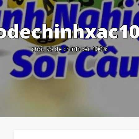
o
d
e
c
h
i
n
h
x
a
c
1
c
h
ố
t
s
ố
đ
ề
c
h
í
n
h
x
á
c
1
0
0
%