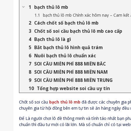
bạch thủ lô mb
bạch thủ lô mb Chính xác hôm nay – Cam kết ă
Cách chốt số bạch thủ lô mb
Chốt số soi cầu bạch thủ lô mb cao cấp
Bạch thủ lô là gì
Bắt bạch thủ lô hình quả trám
Nuôi bạch thủ lô chuẩn xác
SOI CẦU MIỄN PHÍ 888 MIỀN BẮC
SOI CẦU MIỄN PHÍ 888 MIỀN NAM
SOI CẦU MIỄN PHÍ 888 MIỀN TRUNG
Tổng hợp website soi cầu uy tín
Chốt số soi cầu
bạch thủ lô mb
đã được các chuyên gia phâ
chuyên gia từ hội đồng bên em tự tin sẽ ăn hàng ngày đều 
Để Là người chơi lô đề thông minh và tỉnh táo nhất bạn ph
chuẩn thì đầu tư mới có lãi lớn. Mà số chuẩn chỉ có tại web