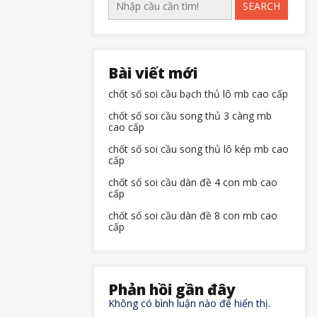
SEARCH
Bài viết mới
chốt số soi cầu bạch thủ lô mb cao cấp
chốt số soi cầu song thủ 3 càng mb
cao cấp
chốt số soi cầu song thủ lô kép mb cao
cấp
chốt số soi cầu dàn đề 4 con mb cao
cấp
chốt số soi cầu dàn đề 8 con mb cao
cấp
Phản hồi gần đây
Không có bình luận nào để hiển thị.