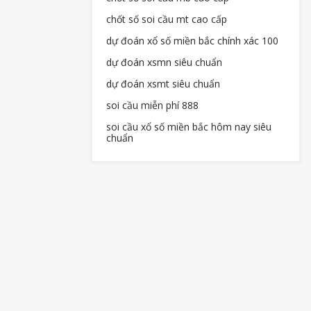
chốt số soi cầu mt cao cấp
dự đoán xổ số miền bắc chính xác 100
dự đoán xsmn siêu chuẩn
dự đoán xsmt siêu chuẩn
soi cầu miễn phí 888
soi cầu xổ số miền bắc hôm nay siêu
chuẩn