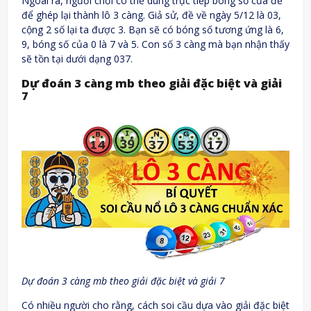
Ngoài ra, người chơi có thể dùng trực tiếp bóng số của đề
để ghép lại thành lô 3 càng. Giả sử, đề về ngày 5/12 là 03,
cộng 2 số lại ta được 3. Bạn sẽ có bóng số tương ứng là 6,
9, bóng số của 0 là 7 và 5. Con số 3 càng mà bạn nhận thấy
sẽ tồn tại dưới dạng 037.
Dự đoán 3 càng mb theo giải đặc biệt và giải
7
Dự đoán 3 càng mb theo giải đặc biệt và giải 7
Có nhiều người cho rằng, cách soi cầu dựa vào giải đặc biệt