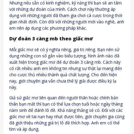
Nhưng nếu sẵn có kinh nghiệm, kỹ năng thì bạn sẽ an tâm
với những dự đoán của mình. Cách chơi này thường áp
dụng với những người đã tham gia chơi cá cược trong thời
gian nhất định. Còn đối với những người mới vào nghề, anh
em nên áp dụng các phương pháp khác.
Dự đoán 3 càng mb theo giấc mơ
Mỗi giấc mơ sẽ có ý nghĩa riêng, giá trị riêng. Bạn nên sử
dụng những con số gắn vào biểu tượng, hình ảnh nào đã
xuất hiện trong giấc mơ để dự đoán 3 càng mb. Cách này
có rất nhiều anh em không tin nhưng sự thật lại mang đến
cho cược thủ nhiều thành quả chất lượng. Cho đến hiện
nay, giới chuyên gia vẫn chưa thể lý giải được điều kỳ lạ
này.
Giả sử giấc mơ liên quan đến người thân hoặc chính bản
thân bạn mất thì bạn có thể lựa chọn tuổi hoặc ngày tháng
năm sinh để đánh lô đề. Khả năng thắng sẽ có. Đối với các
giấc mơ về tai nạn hay nhạt được tiền, giới chuyên gia cũng
đã giới thiệu những giá trị lô đề thích hợp. Anh em có thể
tìm và áp dụng.