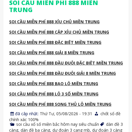
SOI CẦU MIỄN PHÍ 888 MIỀN
TRUNG
SOI CẦU MIỄN PHÍ 888 XỈU CHỦ MIỀN TRUNG
SOI CẦU MIỄN PHÍ 888 CẶP XỈU CHỦ MIỀN TRUNG
SOI CẦU MIỄN PHÍ 888 ĐẶC BIỆT MIỀN TRUNG
SOI CẦU MIỄN PHÍ 888 GIẢI 8 MIỀN TRUNG
SOI CẦU MIỄN PHÍ 888 ĐẦU ĐUÔI ĐẶC BIỆT MIỀN TRUNG
SOI CẦU MIỄN PHÍ 888 ĐẦU ĐUÔI GIẢI 8 MIỀN TRUNG
SOI CẦU MIỄN PHÍ 888 BAO LÔ MIỀN TRUNG
SOI CẦU MIỄN PHÍ 888 LÔ 3 SỐ MIỀN TRUNG
SOI CẦU MIỄN PHÍ 888 SONG THỦ LÔ MIỀN TRUNG
đã câp nhật:
Thứ Tư, 05/08/2026 - 19:31
chốt số đề
chính xác 100%
soi cầu xổ số miền bắc hôm nay siêu chuẩn
dàn đề 3
càng
,
dàn đề ba càng
,
dự đoán 3 cang mb
,
dự đoán 3 càng