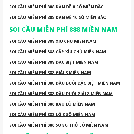
SOI CẦU MIỄN PHÍ 888 DÀN ĐỀ 8 SỐ MIỀN BẮC
SOI CẦU MIỄN PHÍ 888 DÀN ĐỀ 10 SỐ MIỀN BẮC
SOI CẦU MIỄN PHÍ 888 MIỀN NAM
SOI CẦU MIỄN PHÍ 888 XỈU CHỦ MIỀN NAM
SOI CẦU MIỄN PHÍ 888 CẶP XỈU CHỦ MIỀN NAM
SOI CẦU MIỄN PHÍ 888 ĐẶC BIỆT MIỀN NAM
SOI CẦU MIỄN PHÍ 888 GIẢI 8 MIỀN NAM
SOI CẦU MIỄN PHÍ 888 ĐẦU ĐUÔI ĐẶC BIỆT MIỀN NAM
SOI CẦU MIỄN PHÍ 888 ĐẦU ĐUÔI GIẢI 8 MIỀN NAM
SOI CẦU MIỄN PHÍ 888 BAO LÔ MIỀN NAM
SOI CẦU MIỄN PHÍ 888 LÔ 3 SỐ MIỀN NAM
SOI CẦU MIỄN PHÍ 888 SONG THỦ LÔ MIỀN NAM