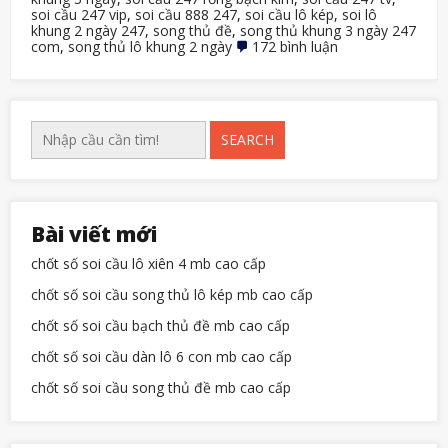
soi cầu 247 vip
,
soi cầu 888 247
,
soi cầu lô kép
,
soi lô
khung 2 ngày 247
,
song thủ đề
,
song thủ khung 3 ngày 247
ở
com
,
song thủ lô khung 2 ngày
172 bình luận
chốt
số
soi
cầu
song
SEARCH
thủ
lô
kép
mb
cao
cấp
Bài viết mới
chốt số soi cầu lô xiên 4 mb cao cấp
chốt số soi cầu song thủ lô kép mb cao cấp
chốt số soi cầu bạch thủ đề mb cao cấp
chốt số soi cầu dàn lô 6 con mb cao cấp
chốt số soi cầu song thủ đề mb cao cấp