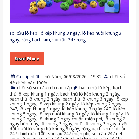
soi cầu lô kép, lô kép khung 3 ngày, lô kép nuôi khung 3
ngày, rồng bạch kim, soi cầu 247 rồng
Read More
đã câp nhật:
Thứ Năm, 06/08/2026 - 19:32
chốt số
đề chính xác 100%
chốt số soi cầu mb cao cấp
bạch thủ lô kép
,
bạch
thủ lô kép khung 1 ngày
,
bạch thủ lô kép khung 2 ngày
,
bạch thủ lô khung 2 ngày
,
bạch thủ lô khung 3 ngày
,
lô kép
khung 1 ngày
,
lô kép khung 2 ngày
,
lô kép khung 2 ngày
247
,
lô kép khung 3 ngày
,
lô kép khung 3 ngày 247
,
lô kép
khung 5 ngày
,
lô kép nuôi khung 3 ngày
,
lô khung 1 ngày
,
lô
khung 2 ngày
,
lô khung 2 ngày chuẩn miễn phí
,
lô khung 2
ngày hôm nay
,
lô khung 3 ngày
,
nuôi lô khung 3 ngày tuyệt
đối
,
nuôi lô song thủ khung 3 ngày
,
rồng bạch kim
,
soi cầu
247 chính xác 100
,
soi cầu 247 miễn phí
,
soi cầu 247 net
khung 3 ngày
,
soi cầu 247 rồng bạch kim
,
soi cầu 247 tv
,