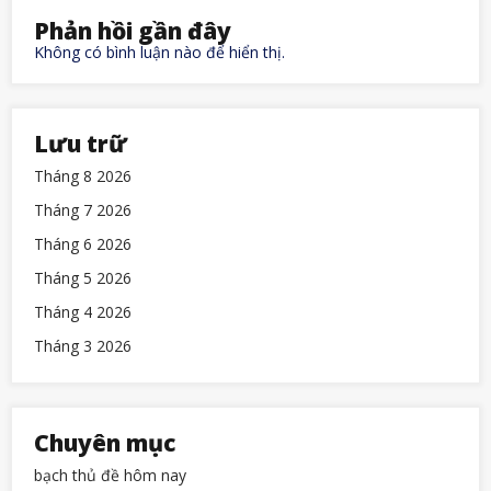
Phản hồi gần đây
Không có bình luận nào để hiển thị.
Lưu trữ
Tháng 8 2026
Tháng 7 2026
Tháng 6 2026
Tháng 5 2026
Tháng 4 2026
Tháng 3 2026
Chuyên mục
bạch thủ đề hôm nay