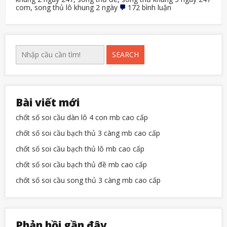
ở
com
,
song thủ lô khung 2 ngày
172 bình luận
chốt
số
soi
cầu
song
SEARCH
thủ
lô
kép
mb
cao
cấp
Bài viết mới
chốt số soi cầu dàn lô 4 con mb cao cấp
chốt số soi cầu bạch thủ 3 càng mb cao cấp
chốt số soi cầu bạch thủ lô mb cao cấp
chốt số soi cầu bạch thủ đề mb cao cấp
chốt số soi cầu song thủ 3 càng mb cao cấp
Phản hồi gần đây