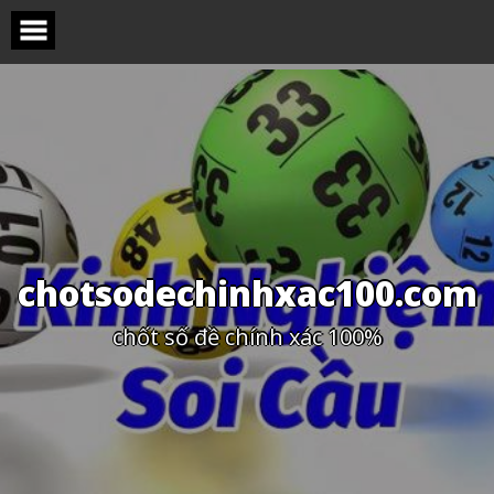
Skip
to
content
c
h
o
t
s
o
d
e
c
h
i
n
h
x
a
c
1
0
0
.
c
o
m
c
h
ố
t
s
ố
đ
ề
c
h
í
n
h
x
á
c
1
0
0
%