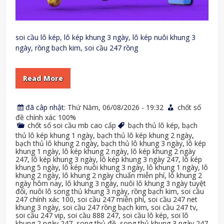
soi cầu lô kép, lô kép khung 3 ngày, lô kép nuôi khung 3
ngày, rồng bạch kim, soi cầu 247 rồng
Read More
đã câp nhật:
Thứ Năm, 06/08/2026 - 19:32
chốt số
đề chính xác 100%
chốt số soi cầu mb cao cấp
bạch thủ lô kép
,
bạch
thủ lô kép khung 1 ngày
,
bạch thủ lô kép khung 2 ngày
,
bạch thủ lô khung 2 ngày
,
bạch thủ lô khung 3 ngày
,
lô kép
khung 1 ngày
,
lô kép khung 2 ngày
,
lô kép khung 2 ngày
247
,
lô kép khung 3 ngày
,
lô kép khung 3 ngày 247
,
lô kép
khung 5 ngày
,
lô kép nuôi khung 3 ngày
,
lô khung 1 ngày
,
lô
khung 2 ngày
,
lô khung 2 ngày chuẩn miễn phí
,
lô khung 2
ngày hôm nay
,
lô khung 3 ngày
,
nuôi lô khung 3 ngày tuyệt
đối
,
nuôi lô song thủ khung 3 ngày
,
rồng bạch kim
,
soi cầu
247 chính xác 100
,
soi cầu 247 miễn phí
,
soi cầu 247 net
khung 3 ngày
,
soi cầu 247 rồng bạch kim
,
soi cầu 247 tv
,
soi cầu 247 vip
,
soi cầu 888 247
,
soi cầu lô kép
,
soi lô
khung 2 ngày 247
,
song thủ đề
,
song thủ khung 3 ngày 247