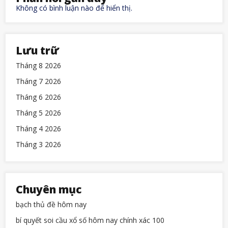
Không có bình luận nào để hiển thị.
Lưu trữ
Tháng 8 2026
Tháng 7 2026
Tháng 6 2026
Tháng 5 2026
Tháng 4 2026
Tháng 3 2026
Chuyên mục
bạch thủ đề hôm nay
bí quyết soi cầu xổ số hôm nay chính xác 100