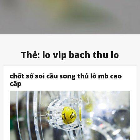
Thẻ:
lo vip bach thu lo
chốt số soi cầu song thủ lô mb cao
cấp