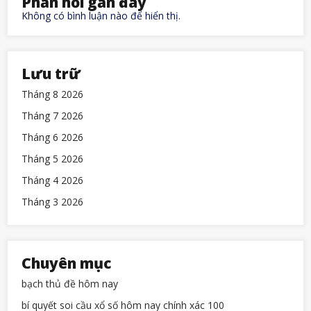
Phản hồi gần đây
Không có bình luận nào để hiển thị.
Lưu trữ
Tháng 8 2026
Tháng 7 2026
Tháng 6 2026
Tháng 5 2026
Tháng 4 2026
Tháng 3 2026
Chuyên mục
bạch thủ đề hôm nay
bí quyết soi cầu xổ số hôm nay chính xác 100