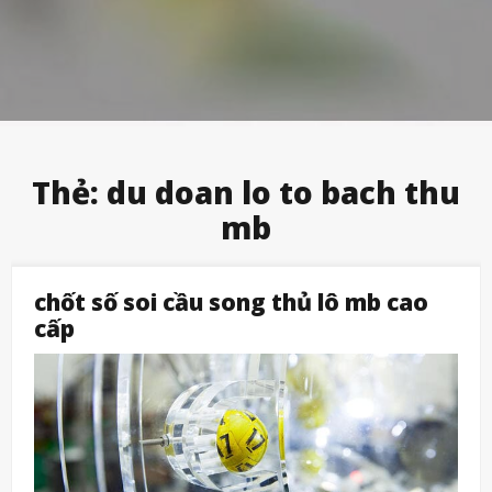
Thẻ:
du doan lo to bach thu
mb
chốt số soi cầu song thủ lô mb cao
cấp