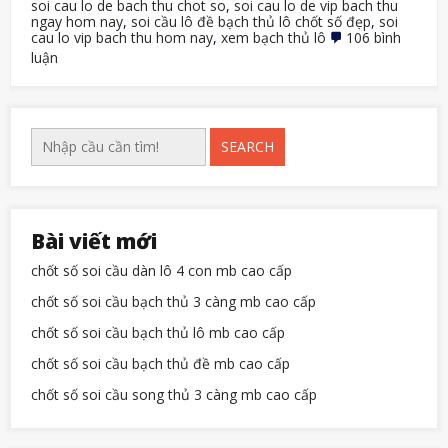
soi cau lo de bach thu chot so
,
soi cau lo de vip bach thu
ngay hom nay
,
soi cầu lô đề bạch thủ lô chốt số đẹp
,
soi
cau lo vip bach thu hom nay
,
xem bạch thủ lô
106 bình
ở
luận
chốt
số
soi
cầu
song
SEARCH
thủ
lô
mb
cao
cấp
Bài viết mới
chốt số soi cầu dàn lô 4 con mb cao cấp
chốt số soi cầu bạch thủ 3 càng mb cao cấp
chốt số soi cầu bạch thủ lô mb cao cấp
chốt số soi cầu bạch thủ đề mb cao cấp
chốt số soi cầu song thủ 3 càng mb cao cấp