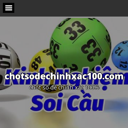
Skip
to
content
c
h
o
t
s
o
d
e
c
h
i
n
h
x
a
c
1
0
0
.
c
o
m
c
h
ố
t
s
ố
đ
ề
c
h
í
n
h
x
á
c
1
0
0
%