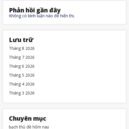
Phản hồi gần đây
Không có bình luận nào để hiển thị.
Lưu trữ
Tháng 8 2026
Tháng 7 2026
Tháng 6 2026
Tháng 5 2026
Tháng 4 2026
Tháng 3 2026
Chuyên mục
bạch thủ đề hôm nay