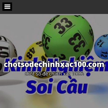
Skip
to
content
c
h
o
t
s
o
d
e
c
h
i
n
h
x
a
c
1
0
0
.
c
o
m
c
h
ố
t
s
ố
đ
ề
c
h
í
n
h
x
á
c
1
0
0
%