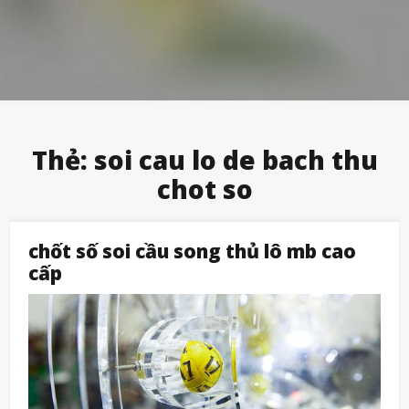
Thẻ:
soi cau lo de bach thu
chot so
chốt số soi cầu song thủ lô mb cao
cấp