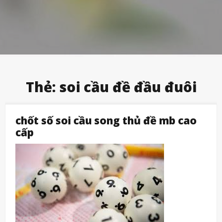
Thẻ:
soi cầu đề đầu đuôi
chốt số soi cầu song thủ đề mb cao
cấp