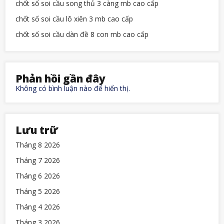
chốt số soi cầu song thủ 3 càng mb cao cấp
chốt số soi cầu lô xiên 3 mb cao cấp
chốt số soi cầu dàn đề 8 con mb cao cấp
Phản hồi gần đây
Không có bình luận nào để hiển thị.
Lưu trữ
Tháng 8 2026
Tháng 7 2026
Tháng 6 2026
Tháng 5 2026
Tháng 4 2026
Tháng 3 2026