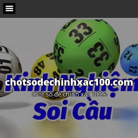
Skip
to
content
c
h
o
t
s
o
d
e
c
h
i
n
h
x
a
c
1
0
0
.
c
o
m
c
h
ố
t
s
ố
đ
ề
c
h
í
n
h
x
á
c
1
0
0
%