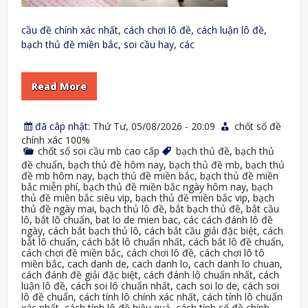
cầu đề chính xác nhất, cách chơi lô đề, cách luận lô đề,
bạch thủ đề miền bắc, soi cầu hay, các
Read More
đã câp nhật:
Thứ Tư, 05/08/2026 - 20:09
chốt số đề
chính xác 100%
chốt số soi cầu mb cao cấp
bạch thủ đề
,
bạch thủ
đề chuẩn
,
bạch thủ đề hôm nay
,
bạch thủ đề mb
,
bạch thủ
đề mb hôm nay
,
bạch thủ đề miền bắc
,
bạch thủ đề miền
bắc miễn phí
,
bạch thủ đề miền bắc ngày hôm nay
,
bạch
thủ đề miền bắc siêu vip
,
bạch thủ đề miền bắc vip
,
bạch
thủ đề ngày mai
,
bạch thủ lô đề
,
bắt bạch thủ đề
,
bắt cầu
lô
,
bắt lô chuẩn
,
bat lo de mien bac
,
các cách đánh lô đề
ngày
,
cách bắt bạch thủ lô
,
cách bắt cầu giải đặc biệt
,
cách
bắt lô chuẩn
,
cách bắt lô chuẩn nhất
,
cách bắt lô đề chuẩn
,
cách chơi đề miền bắc
,
cách chơi lô đề
,
cách chơi lô tô
miền bắc
,
cach danh de
,
cach danh lo
,
cach danh lo chuan
,
cách đánh đề giải đặc biệt
,
cách đánh lô chuẩn nhất
,
cách
luận lô đề
,
cách soi lô chuẩn nhất
,
cach soi lo de
,
cách soi
lô đề chuẩn
,
cách tính lô chính xác nhất
,
cách tính lô chuẩn
xác nhất
,
cách tính lô đề hiệu quả
,
cách tính số đề chính