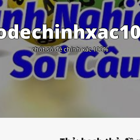
o
d
e
c
h
i
n
h
x
a
c
1
c
h
ố
t
s
ố
đ
ề
c
h
í
n
h
x
á
c
1
0
0
%