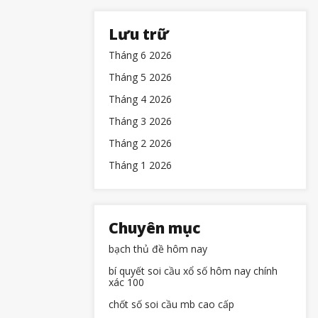
Lưu trữ
Tháng 6 2026
Tháng 5 2026
Tháng 4 2026
Tháng 3 2026
Tháng 2 2026
Tháng 1 2026
Chuyên mục
bạch thủ đề hôm nay
bí quyết soi cầu xổ số hôm nay chính
xác 100
chốt số soi cầu mb cao cấp