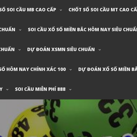
SỐ SOI CẦU MB CAO CẤP
CHỐT SỐ SOI CẦU MT CAO CẤ
 CHUẨN
SOI CẦU XỔ SỐ MIỀN BẮC HÔM NAY SIÊU CHUẨ
CHUẨN
DỰ ĐOÁN XSMN SIÊU CHUẨN
 SỐ HÔM NAY CHÍNH XÁC 100
DỰ ĐOÁN XỔ SỐ MIỀN BẮ
Y
SOI CẦU MIỄN PHÍ 888