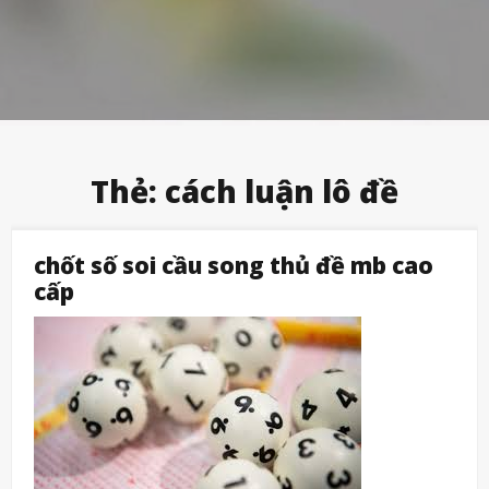
Thẻ:
cách luận lô đề
chốt số soi cầu song thủ đề mb cao
cấp