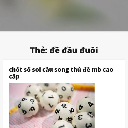
Thẻ:
đề đầu đuôi
chốt số soi cầu song thủ đề mb cao
cấp