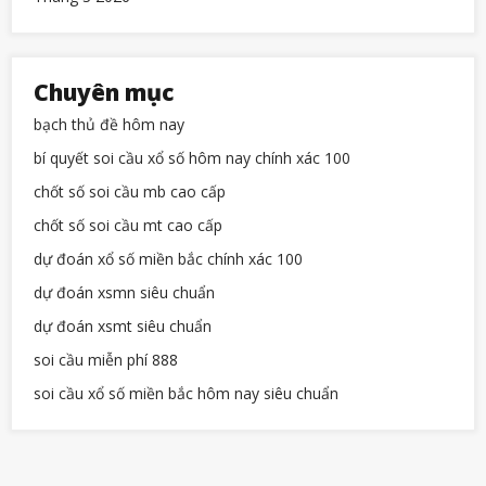
Chuyên mục
bạch thủ đề hôm nay
bí quyết soi cầu xổ số hôm nay chính xác 100
chốt số soi cầu mb cao cấp
chốt số soi cầu mt cao cấp
dự đoán xổ số miền bắc chính xác 100
dự đoán xsmn siêu chuẩn
dự đoán xsmt siêu chuẩn
soi cầu miễn phí 888
soi cầu xổ số miền bắc hôm nay siêu chuẩn