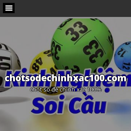
Skip
to
content
c
h
o
t
s
o
d
e
c
h
i
n
h
x
a
c
1
0
0
.
c
o
m
c
h
ố
t
s
ố
đ
ề
c
h
í
n
h
x
á
c
1
0
0
%