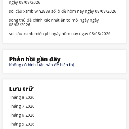
ngày 08/08/2026
soi cầu xsmb win2888 số lô đề hôm nay ngày 08/08/2026
song thủ đề chính xác nhất ăn to mỗi ngày ngày
08/08/2026
soi cầu xsmb miễn phí ngày hôm nay ngày 08/08/2026
Phản hồi gần đây
Không có bình luận nào để hiển thị.
Lưu trữ
Tháng 8 2026
Tháng 7 2026
Tháng 6 2026
Tháng 5 2026