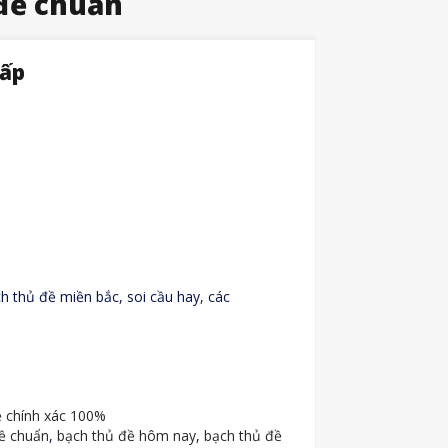
đề chuẩn
cấp
ch thủ đề miền bắc, soi cầu hay, các
ề chính xác 100%
ề chuẩn
,
bạch thủ đề hôm nay
,
bạch thủ đề