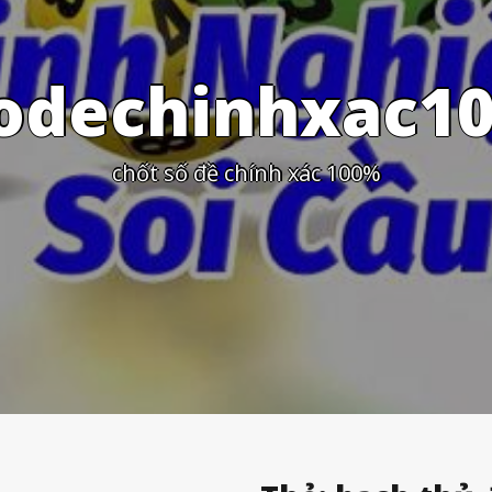
o
d
e
c
h
i
n
h
x
a
c
1
c
h
ố
t
s
ố
đ
ề
c
h
í
n
h
x
á
c
1
0
0
%