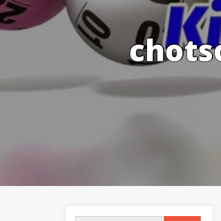
c
h
o
t
s