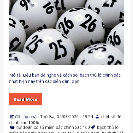
Mô tả: Liệu bạn đã nghe về cách soi bạch thủ lô chính xác
nhất hiện nay trên các diễn đàn. Bạn
Read More
đã câp nhật:
Thứ Ba, 04/08/2026 - 19:54
chốt số đề
chính xác 100%
dự đoán xổ số miền bắc chính xác 100
bạch thủ lô