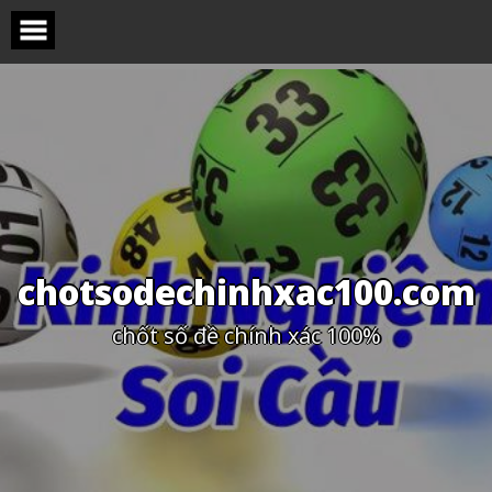
Skip
to
content
c
h
o
t
s
o
d
e
c
h
i
n
h
x
a
c
1
0
0
.
c
o
m
c
h
ố
t
s
ố
đ
ề
c
h
í
n
h
x
á
c
1
0
0
%