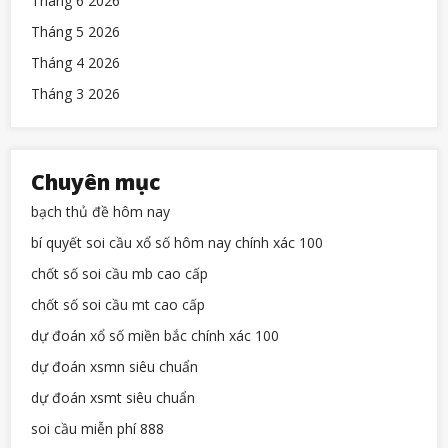
Tháng 6 2026
Tháng 5 2026
Tháng 4 2026
Tháng 3 2026
Chuyên mục
bạch thủ đề hôm nay
bí quyết soi cầu xổ số hôm nay chính xác 100
chốt số soi cầu mb cao cấp
chốt số soi cầu mt cao cấp
dự đoán xổ số miền bắc chính xác 100
dự đoán xsmn siêu chuẩn
dự đoán xsmt siêu chuẩn
soi cầu miễn phí 888