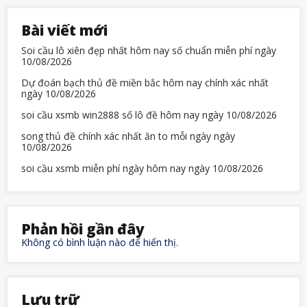
vip
Bài viết mới
Soi cầu lô xiên đẹp nhất hôm nay số chuẩn miễn phí ngày
10/08/2026
Dự đoán bạch thủ đề miền bắc hôm nay chính xác nhất
ngày 10/08/2026
soi cầu xsmb win2888 số lô đề hôm nay ngày 10/08/2026
song thủ đề chính xác nhất ăn to mỗi ngày ngày
10/08/2026
soi cầu xsmb miễn phí ngày hôm nay ngày 10/08/2026
Phản hồi gần đây
Không có bình luận nào để hiển thị.
Lưu trữ