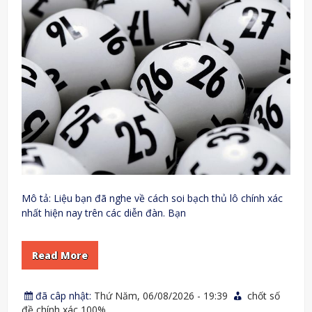
Mô tả: Liệu bạn đã nghe về cách soi bạch thủ lô chính xác
nhất hiện nay trên các diễn đàn. Bạn
Read More
đã câp nhật:
Thứ Năm, 06/08/2026 - 19:39
chốt số
đề chính xác 100%