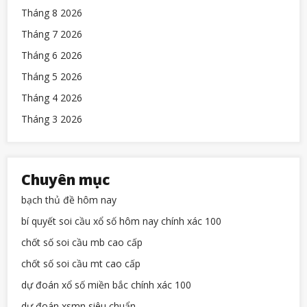
Tháng 8 2026
Tháng 7 2026
Tháng 6 2026
Tháng 5 2026
Tháng 4 2026
Tháng 3 2026
Chuyên mục
bạch thủ đề hôm nay
bí quyết soi cầu xổ số hôm nay chính xác 100
chốt số soi cầu mb cao cấp
chốt số soi cầu mt cao cấp
dự đoán xổ số miền bắc chính xác 100
dự đoán xsmn siêu chuẩn