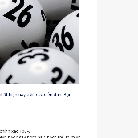
nhất hiện nay trên các diễn đàn. Bạn
 chính xác 100%
miền bắc ngày hôm nay
,
bạch thủ lô miền