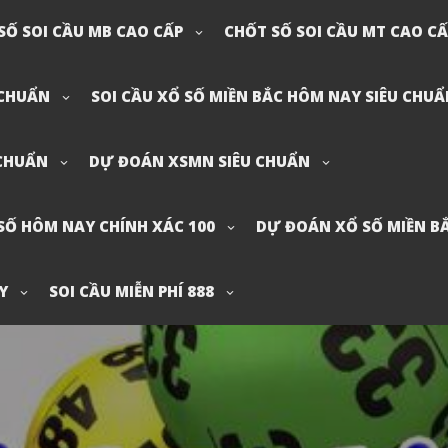
SỐ SOI CẦU MB CAO CẤP
CHỐT SỐ SOI CẦU MT CAO CẤ
 CHUẨN
SOI CẦU XỔ SỐ MIỀN BẮC HÔM NAY SIÊU CHUẨ
CHUẨN
DỰ ĐOÁN XSMN SIÊU CHUẨN
 SỐ HÔM NAY CHÍNH XÁC 100
DỰ ĐOÁN XỔ SỐ MIỀN BẮ
Y
SOI CẦU MIỄN PHÍ 888