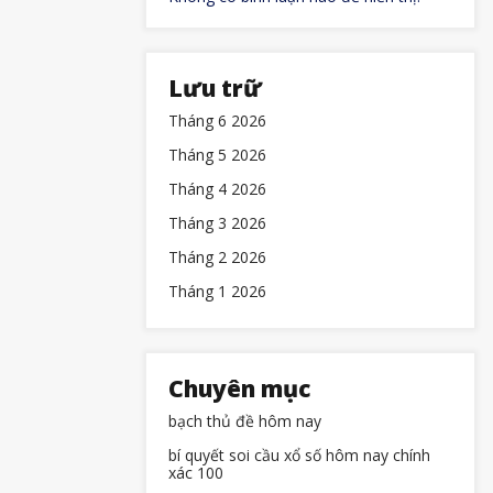
Lưu trữ
Tháng 6 2026
Tháng 5 2026
Tháng 4 2026
Tháng 3 2026
Tháng 2 2026
Tháng 1 2026
Chuyên mục
bạch thủ đề hôm nay
bí quyết soi cầu xổ số hôm nay chính
xác 100