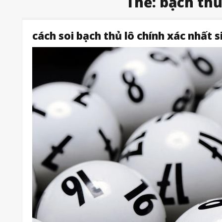
Thẻ:
bạch thủ
cách soi bạch thủ lô chính xác nhất s