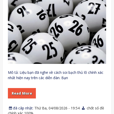
Mô tả: Liệu bạn đã nghe về cách soi bạch thủ lô chính xác
nhất hiện nay trên các diễn đàn. Bạn
Read More
đã câp nhật:
Thứ Ba, 04/08/2026 - 19:54
chốt số đề
chính xác 100%