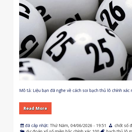
Mô tả: Liệu bạn đã nghe về cách soi bạch thủ lô chính xác 
Read More
đã câp nhật:
Thứ Năm, 04/06/2026 - 19:51
chốt số 
dự đoán xổ số miền bắc chính xác 100
bạch thủ lô 