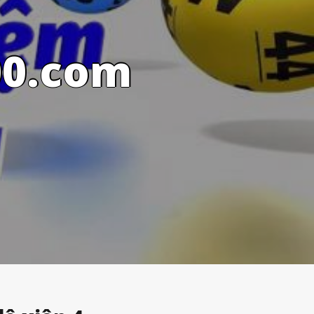
0
0
.
c
o
m