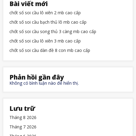
Bài viết mới
chốt số soi cầu lô xiên 2 mb cao cấp
chốt số soi cầu bạch thủ lô mb cao cấp
chốt số soi cầu song thủ 3 càng mb cao cấp
chốt số soi cầu lô xiên 3 mb cao cấp
chốt số soi cầu dàn đề 8 con mb cao cấp
Phản hồi gần đây
Không có bình luận nào để hiển thị.
Lưu trữ
Tháng 8 2026
Tháng 7 2026