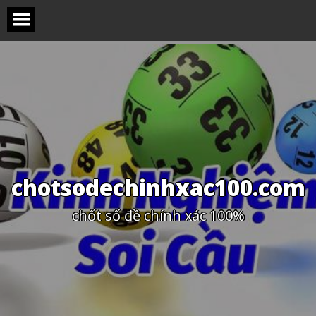
Skip
to
content
c
h
o
t
s
o
d
e
c
h
i
n
h
x
a
c
1
0
0
.
c
o
m
c
h
ố
t
s
ố
đ
ề
c
h
í
n
h
x
á
c
1
0
0
%