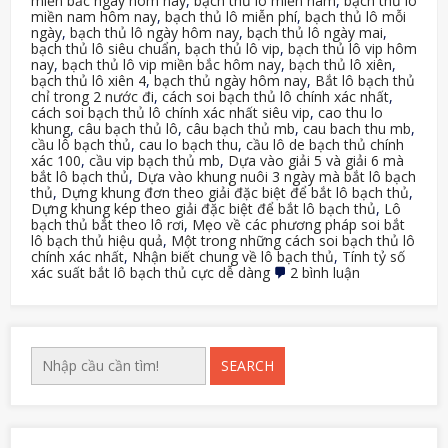
miền bắc ngày hôm nay
,
bạch thủ lô miền nam
,
bạch thủ lô
miền nam hôm nay
,
bạch thủ lô miễn phí
,
bạch thủ lô mỗi
ngày
,
bạch thủ lô ngày hôm nay
,
bạch thủ lô ngày mai
,
bạch thủ lô siêu chuẩn
,
bạch thủ lô vip
,
bạch thủ lô vip hôm
nay
,
bạch thủ lô vip miền bắc hôm nay
,
bạch thủ lô xiên
,
bạch thủ lô xiên 4
,
bạch thủ ngày hôm nay
,
Bắt lô bạch thủ
chỉ trong 2 nước đi
,
cách soi bạch thủ lô chính xác nhất
,
cách soi bạch thủ lô chính xác nhất siêu vip
,
cao thu lo
khung
,
câu bạch thủ lô
,
câu bạch thủ mb
,
cau bach thu mb
,
cầu lô bạch thủ
,
cau lo bạch thu
,
cầu lô de bạch thủ chính
xác 100
,
cầu vip bạch thủ mb
,
Dựa vào giải 5 và giải 6 mà
bắt lô bạch thủ
,
Dựa vào khung nuôi 3 ngày mà bắt lô bạch
thủ
,
Dựng khung đơn theo giải đặc biệt để bắt lô bạch thủ
,
Dựng khung kép theo giải đặc biệt để bắt lô bạch thủ
,
Lô
bạch thủ bắt theo lô rơi
,
Mẹo về các phương pháp soi bắt
lô bạch thủ hiệu quả
,
Một trong những cách soi bạch thủ lô
chính xác nhất
,
Nhận biết chung về lô bạch thủ
,
Tính tỷ số
ở
xác suất bắt lô bạch thủ cực dễ dàng
2 bình luận
cách
soi
bạch
thủ
lô
SEARCH
chính
xác
nhất
siêu
vip