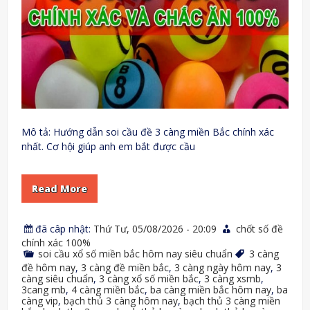
Mô tả: Hướng dẫn soi cầu đề 3 càng miền Bắc chính xác
nhất. Cơ hội giúp anh em bắt được cầu
Read More
đã câp nhật:
Thứ Tư, 05/08/2026 - 20:09
chốt số đề
chính xác 100%
soi cầu xổ số miền bắc hôm nay siêu chuẩn
3 càng
đề hôm nay
,
3 càng đề miền bắc
,
3 càng ngày hôm nay
,
3
càng siêu chuẩn
,
3 càng xổ số miền bắc
,
3 càng xsmb
,
3cang mb
,
4 càng miền bắc
,
ba càng miền bắc hôm nay
,
ba
càng vip
,
bạch thủ 3 càng hôm nay
,
bạch thủ 3 càng miền