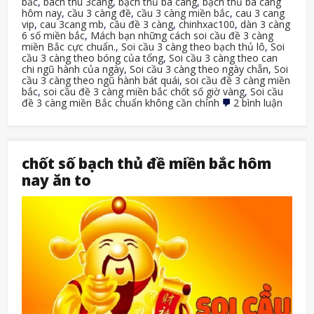
bắc
,
bach thu 3cang
,
bạch thủ ba càng
,
bạch thủ ba càng
hôm nay
,
cầu 3 càng đề
,
cầu 3 càng miền bắc
,
cau 3 cang
vip
,
cau 3cang mb
,
cầu đề 3 càng
,
chinhxac100
,
dàn 3 càng
6 số miền bắc
,
Mách bạn những cách soi cầu đề 3 càng
miền Bắc cực chuẩn.
,
Soi cầu 3 càng theo bạch thủ lô
,
Soi
cầu 3 càng theo bóng của tổng
,
Soi cầu 3 càng theo can
chi ngũ hành của ngày
,
Soi cầu 3 càng theo ngày chẵn
,
Soi
cầu 3 càng theo ngũ hành bát quái
,
soi cầu đề 3 càng miền
bắc
,
soi cầu đề 3 càng miền bắc chốt số giờ vàng
,
Soi cầu
ở
đề 3 càng miền Bắc chuẩn không cần chỉnh
2 bình luận
soi
cầu
đề
3
càng
chốt số bạch thủ đề miền bắc hôm
miền
nay ăn to
bắc
chốt
số
giờ
vàng