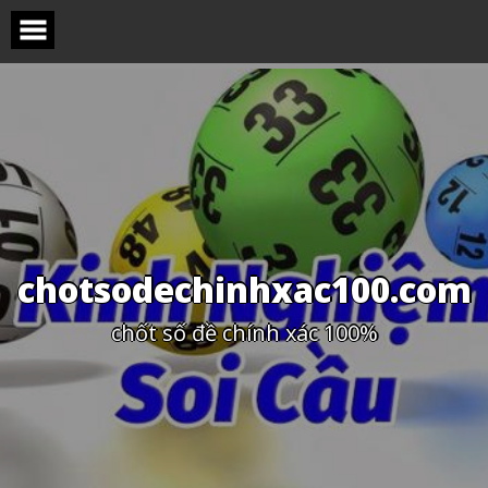
Skip
to
content
c
h
o
t
s
o
d
e
c
h
i
n
h
x
a
c
1
0
0
.
c
o
m
c
h
ố
t
s
ố
đ
ề
c
h
í
n
h
x
á
c
1
0
0
%