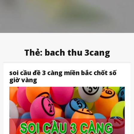
Thẻ:
bach thu 3cang
soi cầu đề 3 càng miền bắc chốt số
giờ vàng