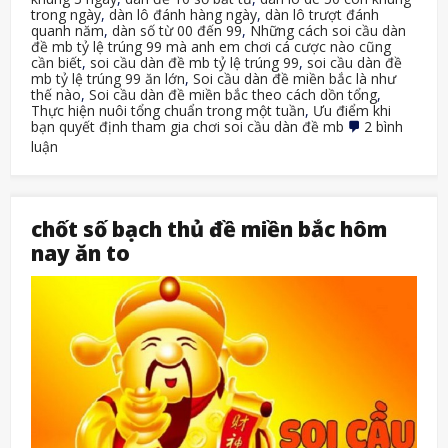
trong ngày
,
dàn lô đánh hàng ngày
,
dàn lô trượt đánh
quanh năm
,
dàn số từ 00 đến 99
,
Những cách soi cầu dàn
đề mb tỷ lệ trúng 99 mà anh em chơi cá cược nào cũng
cần biết
,
soi cầu dàn đề mb tỷ lệ trúng 99
,
soi cầu dàn đề
mb tỷ lệ trúng 99 ăn lớn
,
Soi cầu dàn đề miền bắc là như
thế nào
,
Soi cầu dàn đề miền bắc theo cách dồn tổng
,
Thực hiện nuôi tổng chuẩn trong một tuần
,
Ưu điểm khi
bạn quyết định tham gia chơi soi cầu dàn đề mb
2 bình
ở
luận
soi
cầu
dàn
đề
chốt số bạch thủ đề miền bắc hôm
mb
tỷ
nay ăn to
lệ
trúng
99
ăn
lớn