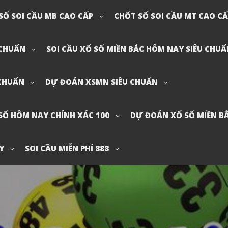
SỐ SOI CẦU MB CAO CẤP
CHỐT SỐ SOI CẦU MT CAO CẤ
 CHUẨN
SOI CẦU XỔ SỐ MIỀN BẮC HÔM NAY SIÊU CHUẨ
CHUẨN
DỰ ĐOÁN XSMN SIÊU CHUẨN
 SỐ HÔM NAY CHÍNH XÁC 100
DỰ ĐOÁN XỔ SỐ MIỀN BẮ
Y
SOI CẦU MIỄN PHÍ 888