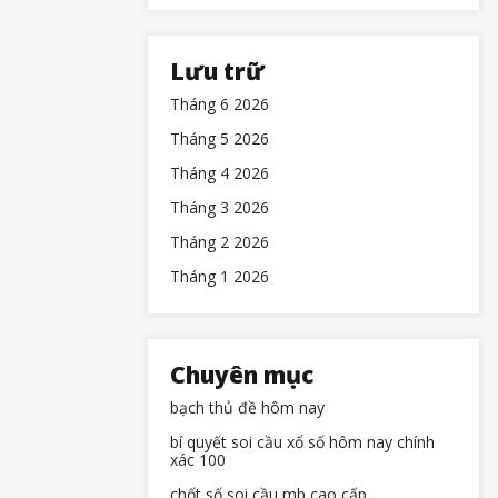
Lưu trữ
Tháng 6 2026
Tháng 5 2026
Tháng 4 2026
Tháng 3 2026
Tháng 2 2026
Tháng 1 2026
Chuyên mục
bạch thủ đề hôm nay
bí quyết soi cầu xổ số hôm nay chính
xác 100
chốt số soi cầu mb cao cấp