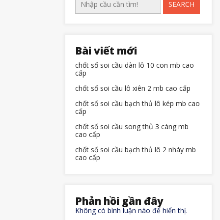
SEARCH
Bài viết mới
chốt số soi cầu dàn lô 10 con mb cao
cấp
chốt số soi cầu lô xiên 2 mb cao cấp
chốt số soi cầu bạch thủ lô kép mb cao
cấp
chốt số soi cầu song thủ 3 càng mb
cao cấp
chốt số soi cầu bạch thủ lô 2 nháy mb
cao cấp
Phản hồi gần đây
Không có bình luận nào để hiển thị.