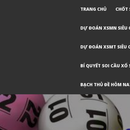
Skip
to
TRANG CHỦ
CHỐT 
content
DỰ ĐOÁN XSMN SIÊU
DỰ ĐOÁN XSMT SIÊU 
BÍ QUYẾT SOI CẦU XỔ
BẠCH THỦ ĐỀ HÔM NA