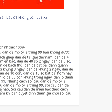
 miền bắc đã không còn quá xa
 chính xác 100%
ầu dàn đề mb tỷ lệ trúng 99 bạn không được
ách ghép dàn đề tại giải thứ năm
,
dàn de 4
 miền bắc
,
dàn de 40 số 2 ngày
,
dàn de 5 số
,
n de bạch thủ
,
dàn de bất bại đánh quanh
i khung 3 ngày
,
dàn de khung 2 ngày
,
dàn de
àn đề 10 con
,
dàn đề 10 số bất bại hôm nay
,
n lô de 50 con khung trong ngày
,
dàn lô đánh
n 99
,
Những cách soi cầu dàn đề mb tỷ lệ
ầu dàn đề mb tỷ lệ trúng 99
,
soi cầu dàn đề
hế nào
,
Soi cầu dàn đề miền bắc theo cách
ểm khi bạn quyết định tham gia chơi soi cầu