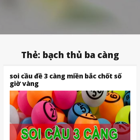
Thẻ:
bạch thủ ba càng
soi cầu đề 3 càng miền bắc chốt số
giờ vàng