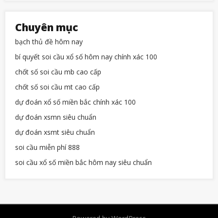
Chuyên mục
bạch thủ đề hôm nay
bí quyết soi cầu xổ số hôm nay chính xác 100
chốt số soi cầu mb cao cấp
chốt số soi cầu mt cao cấp
dự đoán xổ số miền bắc chính xác 100
dự đoán xsmn siêu chuẩn
dự đoán xsmt siêu chuẩn
soi cầu miễn phí 888
soi cầu xổ số miền bắc hôm nay siêu chuẩn