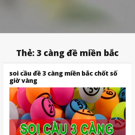
Thẻ:
3 càng đề miền bắc
soi cầu đề 3 càng miền bắc chốt số
giờ vàng