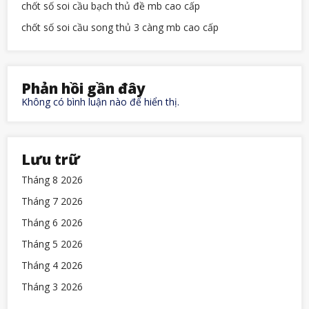
chốt số soi cầu bạch thủ đề mb cao cấp
chốt số soi cầu song thủ 3 càng mb cao cấp
Phản hồi gần đây
Không có bình luận nào để hiển thị.
Lưu trữ
Tháng 8 2026
Tháng 7 2026
Tháng 6 2026
Tháng 5 2026
Tháng 4 2026
Tháng 3 2026