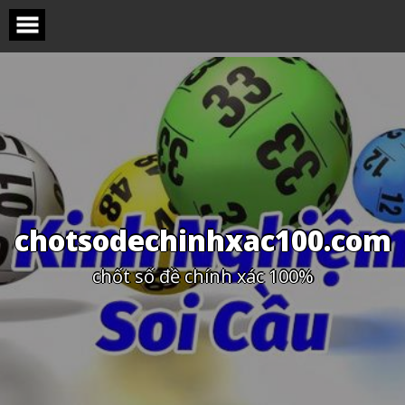
Skip
to
content
c
h
o
t
s
o
d
e
c
h
i
n
h
x
a
c
1
0
0
.
c
o
m
c
h
ố
t
s
ố
đ
ề
c
h
í
n
h
x
á
c
1
0
0
%