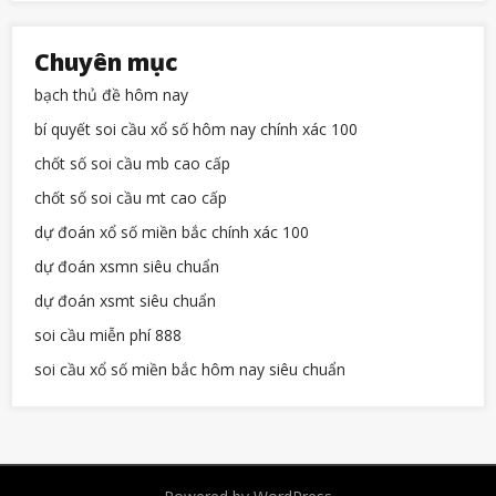
Chuyên mục
bạch thủ đề hôm nay
bí quyết soi cầu xổ số hôm nay chính xác 100
chốt số soi cầu mb cao cấp
chốt số soi cầu mt cao cấp
dự đoán xổ số miền bắc chính xác 100
dự đoán xsmn siêu chuẩn
dự đoán xsmt siêu chuẩn
soi cầu miễn phí 888
soi cầu xổ số miền bắc hôm nay siêu chuẩn