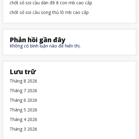
chốt số soi cầu dàn đề 8 con mb cao cấp
chốt số soi cầu song thủ lô mb cao cấp
Phản hồi gần đây
Không có bình luận nào để hiển thị.
Lưu trữ
Tháng 8 2026
Tháng 7 2026
Tháng 6 2026
Tháng 5 2026
Tháng 4 2026
Tháng 3 2026