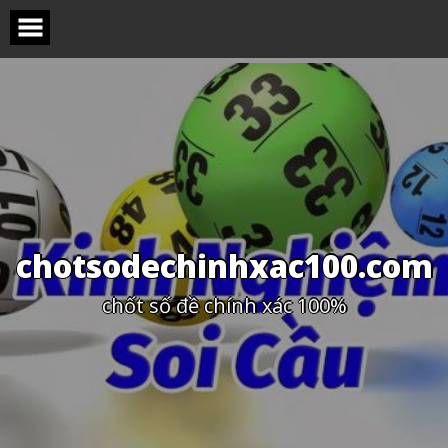
Skip
to
content
c
h
o
t
s
o
d
e
c
h
i
n
h
x
a
c
1
0
0
.
c
o
m
c
h
ố
t
s
ố
đ
ề
c
h
í
n
h
x
á
c
1
0
0
%