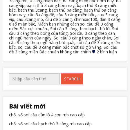
3cang mb
,
4 càng miền bắc
,
ba càng miền bắc hôm nay
,
ba
càng vip
,
bạch thủ 3 càng hôm nay
,
bạch thủ 3 càng miền
bắc
,
bach thu 3cang
,
bạch thủ ba càng
,
bạch thủ ba càng
hôm nay
,
cầu 3 càng đề
,
cầu 3 càng miền bắc
,
cau 3 cang
vip
,
cau 3cang mb
,
cầu đề 3 càng
,
chinhxac100
,
dàn 3 càng
6 số miền bắc
,
Mách bạn những cách soi cầu đề 3 càng
miền Bắc cực chuẩn.
,
Soi cầu 3 càng theo bạch thủ lô
,
Soi
cầu 3 càng theo bóng của tổng
,
Soi cầu 3 càng theo can
chi ngũ hành của ngày
,
Soi cầu 3 càng theo ngày chẵn
,
Soi
cầu 3 càng theo ngũ hành bát quái
,
soi cầu đề 3 càng miền
bắc
,
soi cầu đề 3 càng miền bắc chốt số giờ vàng
,
Soi cầu
ở
đề 3 càng miền Bắc chuẩn không cần chỉnh
2 bình luận
soi
cầu
đề
3
càng
SEARCH
miền
bắc
chốt
số
giờ
vàng
Bài viết mới
chốt số soi cầu dàn lô 4 con mb cao cấp
chốt số soi cầu bạch thủ 3 càng mb cao cấp