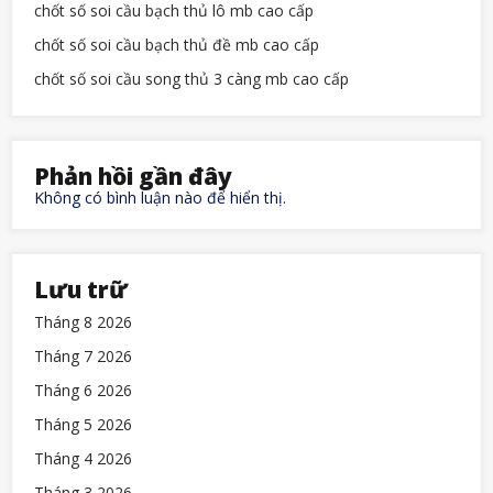
chốt số soi cầu bạch thủ lô mb cao cấp
chốt số soi cầu bạch thủ đề mb cao cấp
chốt số soi cầu song thủ 3 càng mb cao cấp
Phản hồi gần đây
Không có bình luận nào để hiển thị.
Lưu trữ
Tháng 8 2026
Tháng 7 2026
Tháng 6 2026
Tháng 5 2026
Tháng 4 2026
Tháng 3 2026