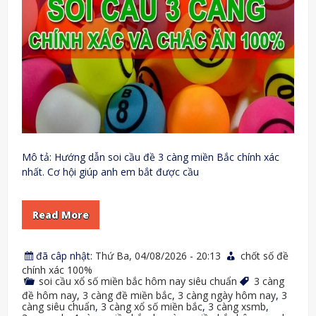
Mô tả: Hướng dẫn soi cầu đề 3 càng miền Bắc chính xác
nhất. Cơ hội giúp anh em bắt được cầu
Read More
đã câp nhật:
Thứ Ba, 04/08/2026 - 20:13
chốt số đề
chính xác 100%
soi cầu xổ số miền bắc hôm nay siêu chuẩn
3 càng
đề hôm nay
,
3 càng đề miền bắc
,
3 càng ngày hôm nay
,
3
càng siêu chuẩn
,
3 càng xổ số miền bắc
,
3 càng xsmb
,