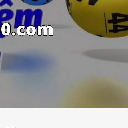
0
0
.
c
o
m