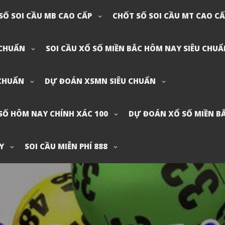
SỐ SOI CẦU MB CAO CẤP
CHỐT SỐ SOI CẦU MT CAO CẤ
 CHUẨN
SOI CẦU XỔ SỐ MIỀN BẮC HÔM NAY SIÊU CHUẨ
CHUẨN
DỰ ĐOÁN XSMN SIÊU CHUẨN
 SỐ HÔM NAY CHÍNH XÁC 100
DỰ ĐOÁN XỔ SỐ MIỀN BẮ
Y
SOI CẦU MIỄN PHÍ 888