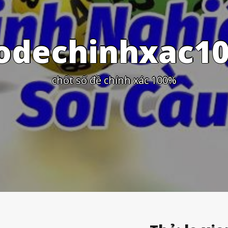
o
d
e
c
h
i
n
h
x
a
c
1
c
h
ố
t
s
ố
đ
ề
c
h
í
n
h
x
á
c
1
0
0
%