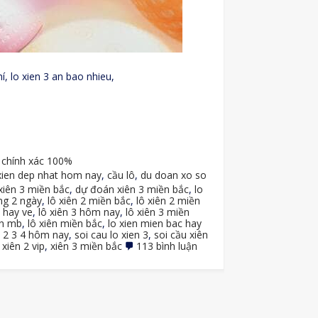
í, lo xien 3 an bao nhieu,
 chính xác 100%
xien dep nhat hom nay
,
cầu lô
,
du doan xo so
xiên 3 miền bắc
,
dự đoán xiên 3 miền bắc
,
lo
ung 2 ngày
,
lô xiên 2 miền bắc
,
lô xiên 2 miền
3 hay ve
,
lô xiên 3 hôm nay
,
lô xiên 3 miền
ên mb
,
lô xiên miền bắc
,
lo xien mien bac hay
n 2 3 4 hôm nay
,
soi cau lo xien 3
,
soi cầu xiên
ở
,
xiên 2 vip
,
xiên 3 miền bắc
113 bình luận
chốt
số
soi
cầu
lô
xiên