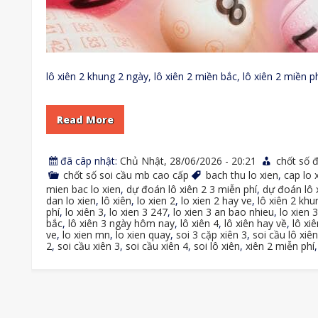
lô xiên 2 khung 2 ngày, lô xiên 2 miền bắc, lô xiên 2 miền ph
Read More
đã câp nhật:
Chủ Nhật, 28/06/2026 - 20:21
chốt số 
chốt số soi cầu mb cao cấp
bach thu lo xien
,
cap lo 
mien bac lo xien
,
dự đoán lô xiên 2 3 miễn phí
,
dự đoán lô 
dan lo xien
,
lô xiên
,
lo xien 2
,
lo xien 2 hay ve
,
lô xiên 2 kh
phí
,
lo xiên 3
,
lo xien 3 247
,
lo xien 3 an bao nhieu
,
lo xien 
bắc
,
lô xiên 3 ngày hôm nay
,
lô xiên 4
,
lô xiên hay về
,
lô xi
ve
,
lo xien mn
,
lo xien quay
,
soi 3 cặp xiên 3
,
soi cầu lô xiê
2
,
soi cầu xiên 3
,
soi cầu xiên 4
,
soi lô xiên
,
xiên 2 miễn phí