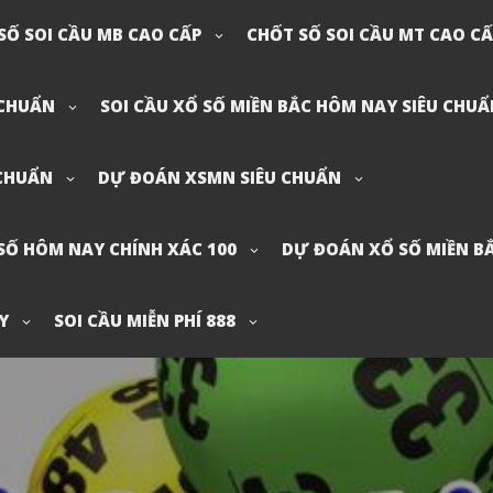
SỐ SOI CẦU MB CAO CẤP
CHỐT SỐ SOI CẦU MT CAO CẤ
 CHUẨN
SOI CẦU XỔ SỐ MIỀN BẮC HÔM NAY SIÊU CHUẨ
CHUẨN
DỰ ĐOÁN XSMN SIÊU CHUẨN
 SỐ HÔM NAY CHÍNH XÁC 100
DỰ ĐOÁN XỔ SỐ MIỀN BẮ
Y
SOI CẦU MIỄN PHÍ 888