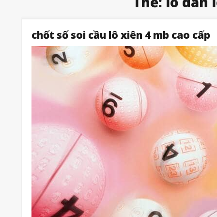
Thẻ:
lo dan 
chốt số soi cầu lô xiên 4 mb cao cấp