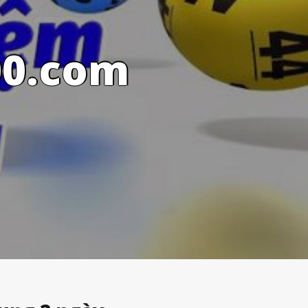
0
0
.
c
o
m