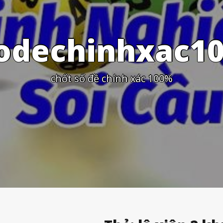
o
d
e
c
h
i
n
h
x
a
c
1
c
h
ố
t
s
ố
đ
ề
c
h
í
n
h
x
á
c
1
0
0
%