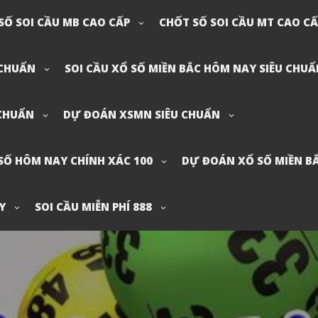
SỐ SOI CẦU MB CAO CẤP
CHỐT SỐ SOI CẦU MT CAO CẤ
 CHUẨN
SOI CẦU XỔ SỐ MIỀN BẮC HÔM NAY SIÊU CHUẨ
CHUẨN
DỰ ĐOÁN XSMN SIÊU CHUẨN
 SỐ HÔM NAY CHÍNH XÁC 100
DỰ ĐOÁN XỔ SỐ MIỀN BẮ
Y
SOI CẦU MIỄN PHÍ 888