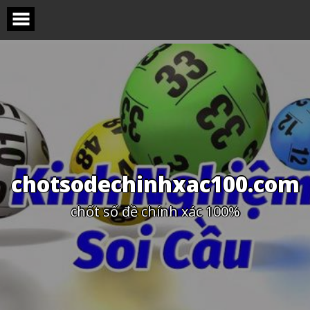
Skip
to
content
c
h
o
t
s
o
d
e
c
h
i
n
h
x
a
c
1
0
0
.
c
o
m
c
h
ố
t
s
ố
đ
ề
c
h
í
n
h
x
á
c
1
0
0
%