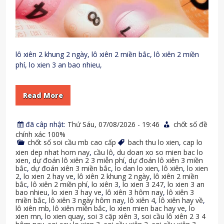
lô xiên 2 khung 2 ngày, lô xiên 2 miền bắc, lô xiên 2 miền
phí, lo xien 3 an bao nhieu,
Read More
đã câp nhật:
Thứ Sáu, 07/08/2026 - 19:46
chốt số đề
chính xác 100%
chốt số soi cầu mb cao cấp
bach thu lo xien
,
cap lo
xien dep nhat hom nay
,
cầu lô
,
du doan xo so mien bac lo
xien
,
dự đoán lô xiên 2 3 miễn phí
,
dự đoán lô xiên 3 miền
bắc
,
dự đoán xiên 3 miền bắc
,
lo dan lo xien
,
lô xiên
,
lo xien
2
,
lo xien 2 hay ve
,
lô xiên 2 khung 2 ngày
,
lô xiên 2 miền
bắc
,
lô xiên 2 miền phí
,
lo xiên 3
,
lo xien 3 247
,
lo xien 3 an
bao nhieu
,
lo xien 3 hay ve
,
lô xiên 3 hôm nay
,
lô xiên 3
miền bắc
,
lô xiên 3 ngày hôm nay
,
lô xiên 4
,
lô xiên hay về
,
lô xiên mb
,
lô xiên miền bắc
,
lo xien mien bac hay ve
,
lo
xien mn
,
lo xien quay
,
soi 3 cặp xiên 3
,
soi cầu lô xiên 2 3 4