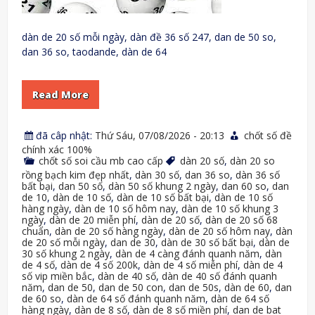
dàn de 20 số mỗi ngày, dàn đề 36 số 247, dan de 50 so,
dan 36 so, taodande, dàn de 64
Read More
đã câp nhật:
Thứ Sáu, 07/08/2026 - 20:13
chốt số đề
chính xác 100%
chốt số soi cầu mb cao cấp
dàn 20 số
,
dàn 20 so
rồng bạch kim đẹp nhất
,
dàn 30 số
,
dan 36 so
,
dàn 36 số
bất bại
,
dan 50 số
,
dàn 50 số khung 2 ngày
,
dan 60 so
,
dan
de 10
,
dàn de 10 số
,
dàn de 10 số bất bại
,
dàn de 10 số
hàng ngày
,
dàn de 10 số hôm nay
,
dàn de 10 số khung 3
ngày
,
dàn de 20 miễn phí
,
dàn de 20 số
,
dàn de 20 số 68
chuẩn
,
dàn de 20 số hàng ngày
,
dàn de 20 số hôm nay
,
dàn
de 20 số mỗi ngày
,
dan de 30
,
dàn de 30 số bất bại
,
dàn de
30 số khung 2 ngày
,
dàn de 4 càng đánh quanh năm
,
dàn
de 4 số
,
dàn de 4 số 200k
,
dàn de 4 số miễn phí
,
dàn de 4
số vip miền bắc
,
dàn de 40 số
,
dàn de 40 số đánh quanh
năm
,
dan de 50
,
dan de 50 con
,
dan de 50s
,
dàn de 60
,
dan
de 60 so
,
dàn de 64 số đánh quanh năm
,
dàn de 64 số
hàng ngày
,
dàn de 8 số
,
dàn de 8 số miền phí
,
dan de bat