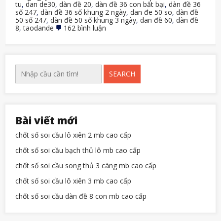
tu
,
dan de30
,
dàn đề 20
,
dàn đề 36 con bất bại
,
dàn đề 36
số 247
,
dàn đề 36 số khung 2 ngày
,
dan đe 50 so
,
dàn đề
50 số 247
,
dàn đề 50 số khung 3 ngày
,
dan đề 60
,
dàn đề
ở
8
,
taodande
162 bình luận
chốt
số
soi
cầu
dàn
SEARCH
đề
8
con
mb
cao
cấp
Bài viết mới
chốt số soi cầu lô xiên 2 mb cao cấp
chốt số soi cầu bạch thủ lô mb cao cấp
chốt số soi cầu song thủ 3 càng mb cao cấp
chốt số soi cầu lô xiên 3 mb cao cấp
chốt số soi cầu dàn đề 8 con mb cao cấp