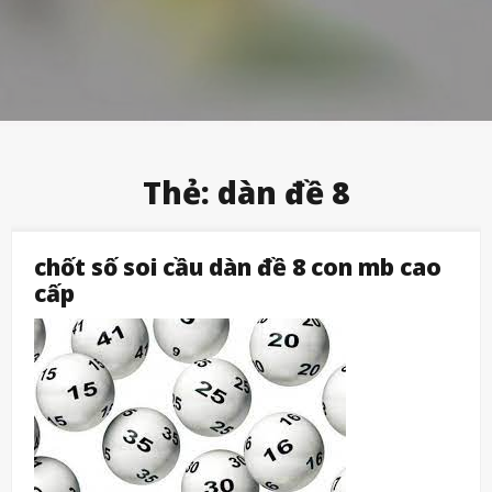
Thẻ:
dàn đề 8
chốt số soi cầu dàn đề 8 con mb cao
cấp