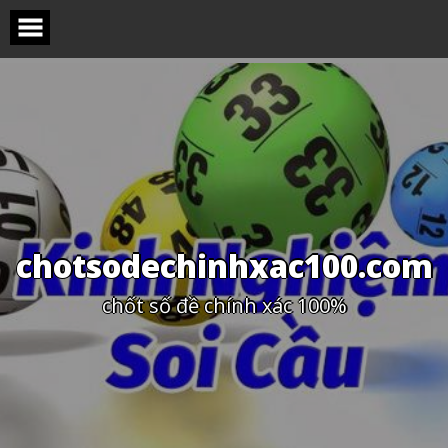
Skip
to
content
c
h
o
t
s
o
d
e
c
h
i
n
h
x
a
c
1
0
0
.
c
o
m
c
h
ố
t
s
ố
đ
ề
c
h
í
n
h
x
á
c
1
0
0
%