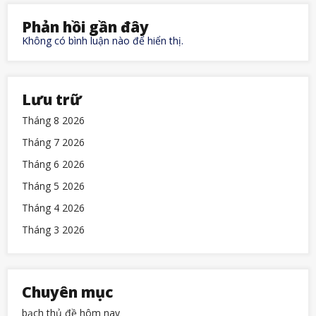
Phản hồi gần đây
Không có bình luận nào để hiển thị.
Lưu trữ
Tháng 8 2026
Tháng 7 2026
Tháng 6 2026
Tháng 5 2026
Tháng 4 2026
Tháng 3 2026
Chuyên mục
bạch thủ đề hôm nay