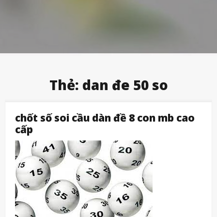
Thẻ:
dan đe 50 so
chốt số soi cầu dàn đề 8 con mb cao
cấp