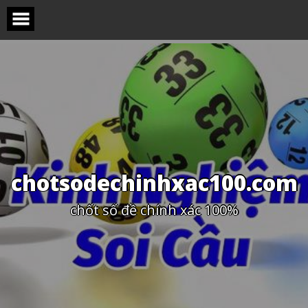
Skip
to
content
c
h
o
t
s
o
d
e
c
h
i
n
h
x
a
c
1
0
0
.
c
o
m
c
h
ố
t
s
ố
đ
ề
c
h
í
n
h
x
á
c
1
0
0
%