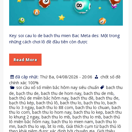
Key: soi cau lo de bach thu mien Bac Meta des: Một trong
những cách chơi lô đề đầu tiên còn được
Read More
đã câp nhật:
Thứ Ba, 04/08/2026 - 20:06
chốt số đề
chính xác 100%
soi cầu xổ số miền bắc hôm nay siêu chuẩn
bach thu
de
,
bạch thu de
,
bach thu de hom nay
,
bach thu de mb
,
bach thủ de miền bắc hôm nay
,
bach thu đề
,
bach thu đe
,
bạch thủ kép
,
bach thủ lô
,
bach thu lo
,
bạch thu lo
,
bach
thu lo 3 ngay
,
bach thu lo 88 com
,
bach thu lo chuan
,
bach
thu lo com
,
bach thu lo hom nay
,
bach thu lo kep
,
bach thu
lo khung 2 ngay
,
bach thu lo mb
,
bạch thu lo mb
,
bach thủ
lô miền bắc hôm nay
,
bach thu lo mien nam
,
bach thu lo
mn
,
bach thu lo vip
,
bt lo mb
,
Giải thích cụm từ bạch thủ lô
theo khái niệm được xác định bởi chuyên gia
,
Giới thiệu