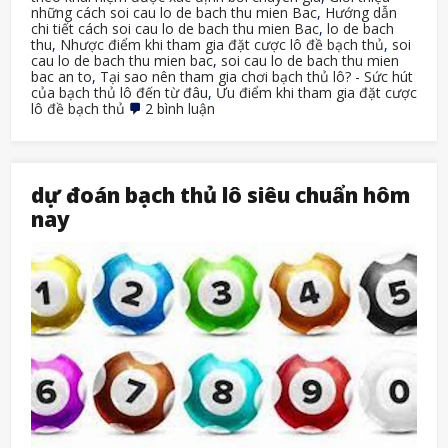
những cách soi cau lo de bach thu mien Bac
,
Hướng dẫn
chi tiết cách soi cau lo de bach thu mien Bac
,
lo de bach
thu
,
Nhược điểm khi tham gia đặt cược lô đề bạch thủ
,
soi
cau lo de bach thu mien bac
,
soi cau lo de bach thu mien
bac an to
,
Tại sao nên tham gia chơi bạch thủ lô? - Sức hút
của bạch thủ lô đến từ đâu
,
Ưu điểm khi tham gia đặt cược
ở
lô đề bạch thủ
2 bình luận
soi
cau
lo
de
bach
dự đoán bạch thủ lô siêu chuẩn hôm
thu
nay
mien
bac
an
to