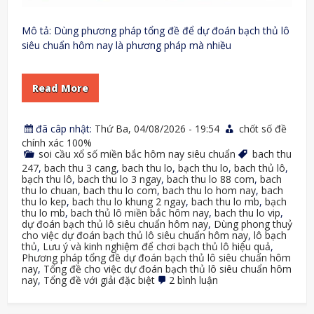
Mô tả: Dùng phương pháp tổng đề để dự đoán bạch thủ lô
siêu chuẩn hôm nay là phương pháp mà nhiều
Read More
đã câp nhật:
Thứ Ba, 04/08/2026 - 19:54
chốt số đề
chính xác 100%
soi cầu xổ số miền bắc hôm nay siêu chuẩn
bach thu
247
,
bach thu 3 cang
,
bach thu lo
,
bạch thu lo
,
bach thủ lô
,
bạch thu lô
,
bach thu lo 3 ngay
,
bach thu lo 88 com
,
bach
thu lo chuan
,
bach thu lo com
,
bach thu lo hom nay
,
bach
thu lo kep
,
bach thu lo khung 2 ngay
,
bach thu lo mb
,
bạch
thu lo mb
,
bach thủ lô miền bắc hôm nay
,
bach thu lo vip
,
dự đoán bạch thủ lô siêu chuẩn hôm nay
,
Dùng phong thuỷ
cho việc dự đoán bạch thủ lô siêu chuẩn hôm nay
,
lô bạch
thủ
,
Lưu ý và kinh nghiệm để chơi bạch thủ lô hiệu quả
,
Phương pháp tổng đề dự đoán bạch thủ lô siêu chuẩn hôm
nay
,
Tổng đề cho việc dự đoán bạch thủ lô siêu chuẩn hôm
ở
nay
,
Tổng đề với giải đặc biệt
2 bình luận
dự
đoán
bạch