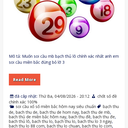
Mô tả: Muốn soi cầu mb bạch thủ lô chính xác nhất anh em
soi cầu miền bắc đừng bỏ lỡ 3
Read More
đã câp nhật:
Thứ Ba, 04/08/2026 - 20:12
chốt số đề
chính xác 100%
soi cầu xổ số miền bắc hôm nay siêu chuẩn
bạch thu
de
,
bach thu de
,
bach thu de hom nay
,
bach thu de mb
,
bach thủ de miền bắc hôm nay
,
bach thu đề
,
bach thu đe
,
bach thủ lô
,
bach thu lo
,
bạch thu lo
,
bach thu lo 3 ngay
,
bach thu lo 88 com
,
bach thu lo chuan
,
bach thu lo com
,