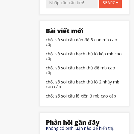
SEARCH
Bài viết mới
chốt số soi cầu dàn đề 8 con mb cao
cấp
chốt số soi cầu bạch thủ lô kép mb cao
cấp
chốt số soi cầu bạch thủ đề mb cao
cấp
chốt số soi cầu bạch thủ lô 2 nháy mb
cao cấp
chốt số soi cầu lô xiên 3 mb cao cấp
Phản hồi gần đây
Không có bình luận nào để hiển thị.