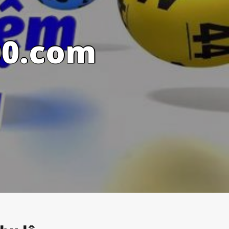
0
0
.
c
o
m