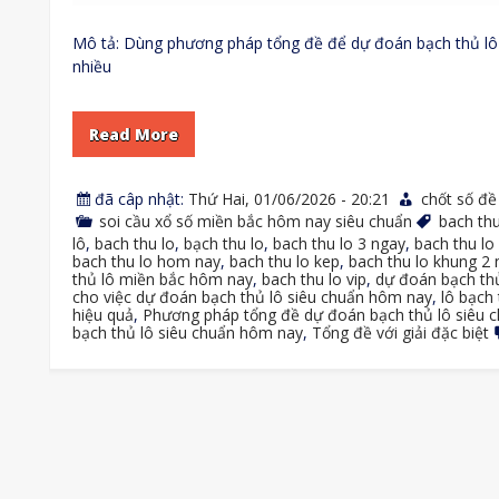
Mô tả: Dùng phương pháp tổng đề để dự đoán bạch thủ l
nhiều
Read More
đã câp nhật:
Thứ Hai, 01/06/2026 - 20:21
chốt số đề
soi cầu xổ số miền bắc hôm nay siêu chuẩn
bach th
lô
,
bach thu lo
,
bạch thu lo
,
bach thu lo 3 ngay
,
bach thu l
bach thu lo hom nay
,
bach thu lo kep
,
bach thu lo khung 2 
thủ lô miền bắc hôm nay
,
bach thu lo vip
,
dự đoán bạch th
cho việc dự đoán bạch thủ lô siêu chuẩn hôm nay
,
lô bạch
hiệu quả
,
Phương pháp tổng đề dự đoán bạch thủ lô siêu 
bạch thủ lô siêu chuẩn hôm nay
,
Tổng đề với giải đặc biệt