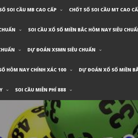
SỐ SOI CẦU MB CAO CẤP
CHỐT SỐ SOI CẦU MT CAO CẤ
 CHUẨN
SOI CẦU XỔ SỐ MIỀN BẮC HÔM NAY SIÊU CHUẨ
CHUẨN
DỰ ĐOÁN XSMN SIÊU CHUẨN
 SỐ HÔM NAY CHÍNH XÁC 100
DỰ ĐOÁN XỔ SỐ MIỀN BẮ
Y
SOI CẦU MIỄN PHÍ 888