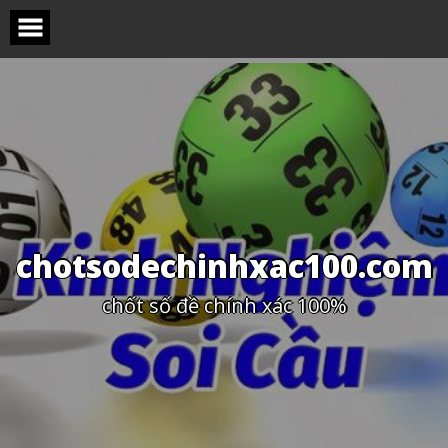
Skip
to
content
c
h
o
t
s
o
d
e
c
h
i
n
h
x
a
c
1
0
0
.
c
o
m
c
h
ố
t
s
ố
đ
ề
c
h
í
n
h
x
á
c
1
0
0
%