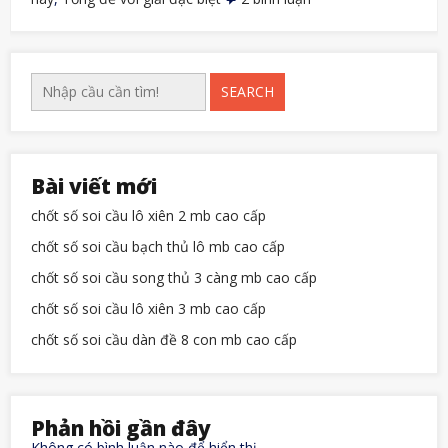
dự
đoán
bạch
thủ
lô
SEARCH
siêu
chuẩn
hôm
nay
Bài viết mới
chốt số soi cầu lô xiên 2 mb cao cấp
chốt số soi cầu bạch thủ lô mb cao cấp
chốt số soi cầu song thủ 3 càng mb cao cấp
chốt số soi cầu lô xiên 3 mb cao cấp
chốt số soi cầu dàn đề 8 con mb cao cấp
Phản hồi gần đây
Không có bình luận nào để hiển thị.