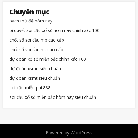
Chuyên mục
bạch thủ đề hôm nay
bí quyết soi cầu xổ số hôm nay chính xác 100
chốt số soi cầu mb cao cấp
chốt số soi cầu mt cao cấp
dự đoán xổ số miền bắc chính xác 100
dự đoán xsmn siêu chuẩn
dự đoán xsmt siêu chuẩn
soi cầu miễn phí 888
soi cầu xổ số miền bắc hôm nay siêu chuẩn
Powered by WordPress