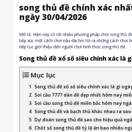
song thủ đề chính xác nhấ
ngày 30/04/2026
Mô tả: Hiện nay có rất nhiều phương pháp chơi song thủ đ
tiếp xúc một cách chơi nâu dài tìm tòi ra những cách chơi 
tiếp tục giới thiệu đến người chơi hình thức song thủ đề.
Song thủ đề xổ số siêu chính xác là 
Mục lục
Song thủ đề xổ số siêu chính xác là gì ngà
Soi cầu 7777 dàn đề đẹp nhất hôm nay miễ
Soi cầu song thủ đề miền bắc hôm nay ngà
Song thủ đề và bạch thủ khác nhau ra sao
Dự đoán song thủ đề sao cho hiệu quả ngà
Chốt số song thủ đề tỷ lệ ăn bao nhiêu ng