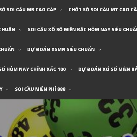
SỐ SOI CẦU MB CAO CẤP
CHỐT SỐ SOI CẦU MT CAO CẤ
 CHUẨN
SOI CẦU XỔ SỐ MIỀN BẮC HÔM NAY SIÊU CHUẨ
CHUẨN
DỰ ĐOÁN XSMN SIÊU CHUẨN
 SỐ HÔM NAY CHÍNH XÁC 100
DỰ ĐOÁN XỔ SỐ MIỀN BẮ
Y
SOI CẦU MIỄN PHÍ 888