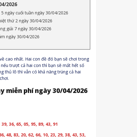
04/2026
g 5 ngày cuối tuần ngày 30/04/2026
iệt thứ 2 ngày 30/04/2026
ng giải 7 ngày 30/04/2026
rám ngày 30/04/2026
 về cao nhất. Hai con đề đó bạn sẽ chơi trong
n nếu trượt cả hai con thì bạn sẽ mất hết số
ng thủ lô thì vẫn có khả năng trúng cả hai
chơi.
ay miễn phí ngày 30/04/2026
 39, 36, 65, 05, 95, 89, 43, 91
86, 48, 83, 20, 62, 66, 10, 23, 29, 38, 43, 53,