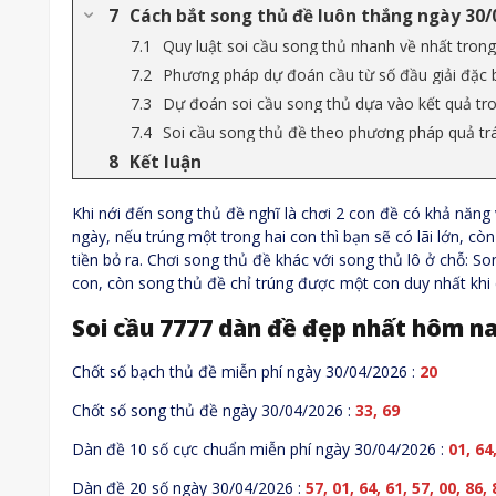
Cách bắt song thủ đề luôn thắng ngày 30/
Quy luật soi cầu song thủ nhanh về nhất tron
Phương pháp dự đoán cầu từ số đầu giải đặc b
Dự đoán soi cầu song thủ dựa vào kết quả tro
Soi cầu song thủ đề theo phương pháp quả t
Kết luận
Khi nới đến song thủ đề nghĩ là chơi 2 con đề có khả năng
ngày, nếu trúng một trong hai con thì bạn sẽ có lãi lớn, cò
tiền bỏ ra. Chơi song thủ đề khác với song thủ lô ở chỗ: So
con, còn song thủ đề chỉ trúng được một con duy nhất khi 
Soi cầu 7777 dàn đề đẹp nhất hôm n
Chốt số bạch thủ đề miễn phí ngày 30/04/2026 :
20
Chốt số song thủ đề ngày 30/04/2026 :
33, 69
Dàn đề 10 số cực chuẩn miễn phí ngày 30/04/2026 :
01, 64,
Dàn đề 20 số ngày 30/04/2026 :
57, 01, 64, 61, 57, 00, 86, 