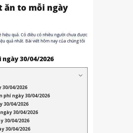
t ăn to mỗi ngày
ề hiệu quả. Có điều có nhiều người chưa được
hiệu quả nhất. Bài viết hôm nay của chúng tôi
gì ngày 30/04/2026
y 30/04/2026
n phí ngày 30/04/2026
y 30/04/2026
 ngày 30/04/2026
y 30/04/2026
ày 30/04/2026