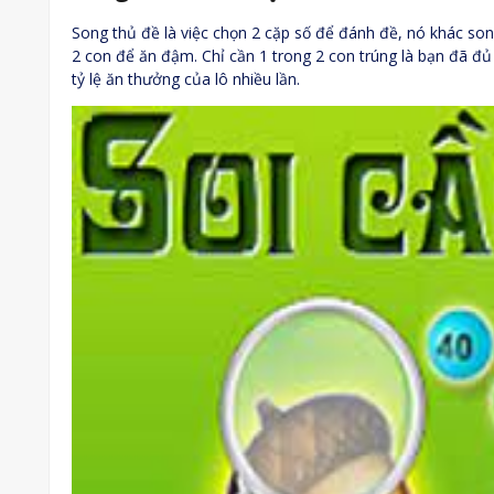
Song thủ đề là việc chọn 2 cặp số để đánh đề, nó khác son
2 con để ăn đậm. Chỉ cần 1 trong 2 con trúng là bạn đã đ
tỷ lệ ăn thưởng của lô nhiều lần.