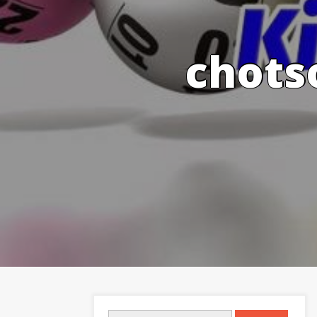
c
h
o
t
s