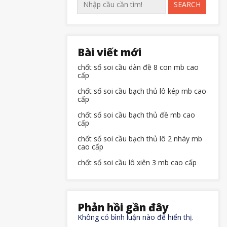
SEARCH
Bài viết mới
chốt số soi cầu dàn đề 8 con mb cao
cấp
chốt số soi cầu bạch thủ lô kép mb cao
cấp
chốt số soi cầu bạch thủ đề mb cao
cấp
chốt số soi cầu bạch thủ lô 2 nháy mb
cao cấp
chốt số soi cầu lô xiên 3 mb cao cấp
Phản hồi gần đây
Không có bình luận nào để hiển thị.