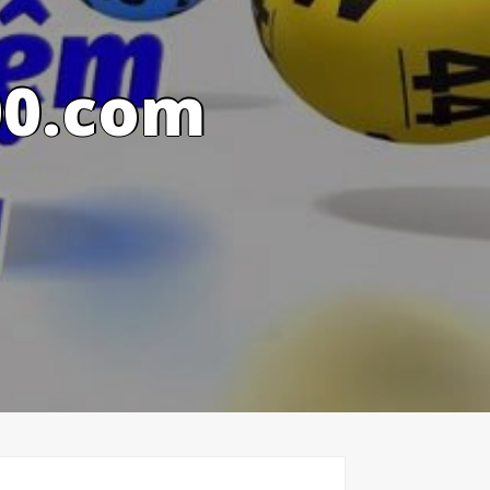
0
0
.
c
o
m