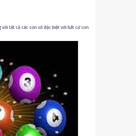
với tất cả các con số đặc biệt với bất cứ con