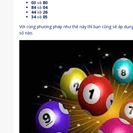
03
và
80
84
và
04
44
và
26
34
và
05
Với cùng phương pháp như thế này thì bạn cũng sẽ áp dụng 
số nào.