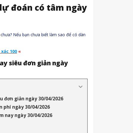
dự đoán có tâm ngày
y
chưa? Nếu bạn chưa biết làm sao để có dàn
 xác 100
«
ay siêu đơn giản ngày
u đơn giản ngày 30/04/2026
n phí ngày 30/04/2026
ôm nay ngày 30/04/2026