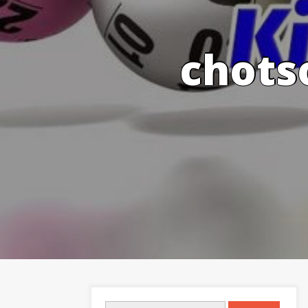
c
h
o
t
s