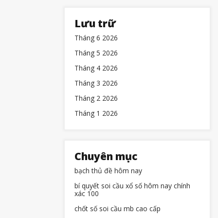
Lưu trữ
Tháng 6 2026
Tháng 5 2026
Tháng 4 2026
Tháng 3 2026
Tháng 2 2026
Tháng 1 2026
Chuyên mục
bạch thủ đề hôm nay
bí quyết soi cầu xổ số hôm nay chính
xác 100
chốt số soi cầu mb cao cấp