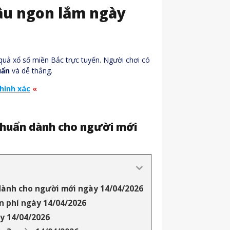
ầu ngon lắm ngày
quả xổ số miền Bắc trực tuyến. Người chơi có
uẩn
và dễ thắng.
chính xác
«
chuẩn dành cho người mới
dành cho người mới ngày 14/04/2026
n phí ngày 14/04/2026
ày 14/04/2026