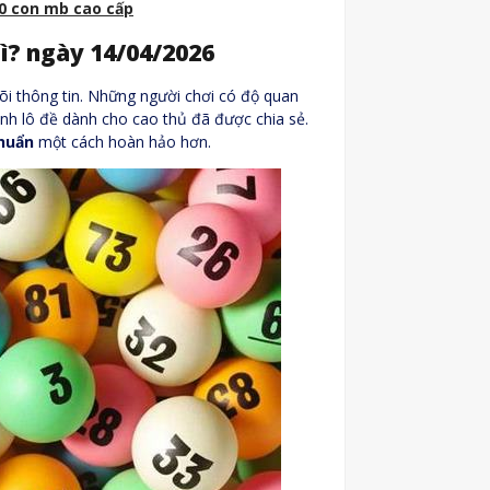
10 con mb cao cấp
gì? ngày 14/04/2026
dõi thông tin. Những người chơi có độ quan
ánh lô đề dành cho cao thủ đã được chia sẻ.
chuẩn
một cách hoàn hảo hơn.