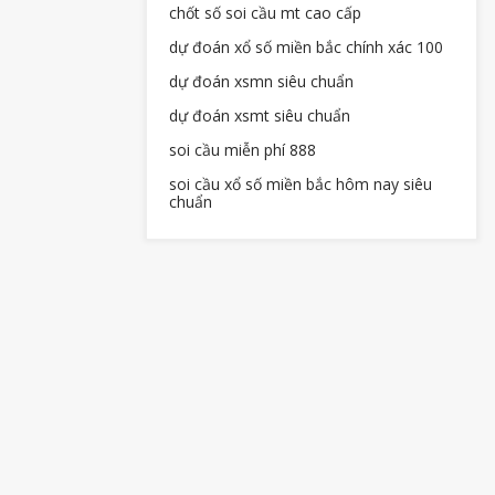
chốt số soi cầu mt cao cấp
dự đoán xổ số miền bắc chính xác 100
dự đoán xsmn siêu chuẩn
dự đoán xsmt siêu chuẩn
soi cầu miễn phí 888
soi cầu xổ số miền bắc hôm nay siêu
chuẩn