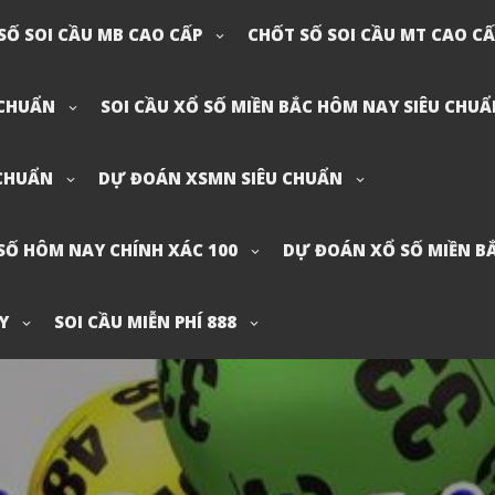
SỐ SOI CẦU MB CAO CẤP
CHỐT SỐ SOI CẦU MT CAO CẤ
 CHUẨN
SOI CẦU XỔ SỐ MIỀN BẮC HÔM NAY SIÊU CHUẨ
CHUẨN
DỰ ĐOÁN XSMN SIÊU CHUẨN
 SỐ HÔM NAY CHÍNH XÁC 100
DỰ ĐOÁN XỔ SỐ MIỀN BẮ
Y
SOI CẦU MIỄN PHÍ 888