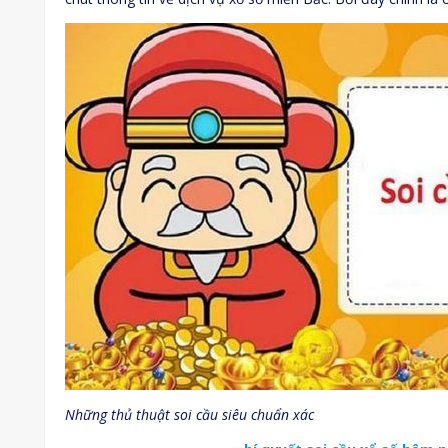
Những thủ thuật soi cầu siêu chuẩn xác