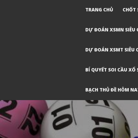
Skip
to
TRANG CHỦ
CHỐT 
content
DỰ ĐOÁN XSMN SIÊU
DỰ ĐOÁN XSMT SIÊU 
BÍ QUYẾT SOI CẦU XỔ
BẠCH THỦ ĐỀ HÔM NA