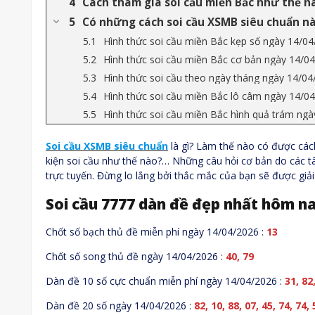
Cách tham gia soi cầu miền Bắc như thế n
Có những cách soi cầu XSMB siêu chuẩn n
Hình thức soi cầu miền Bắc kẹp số ngày 14/0
Hình thức soi cầu miền Bắc cơ bản ngày 14/0
Hình thức soi cầu theo ngày tháng ngày 14/04
Hình thức soi cầu miền Bắc lô câm ngày 14/0
Hình thức soi cầu miền Bắc hình quả trám ng
Soi cầu XSMB siêu chuẩn
là gì? Làm thế nào có được cách
kiện soi cầu như thế nào?… Những câu hỏi cơ bản do các tâ
trực tuyến. Đừng lo lắng bởi thắc mắc của bạn sẽ được giải
Soi cầu 7777 dàn đề đẹp nhất hôm n
Chốt số bạch thủ đề miễn phí ngày 14/04/2026 :
13
Chốt số song thủ đề ngày 14/04/2026 :
40, 79
Dàn đề 10 số cực chuẩn miễn phí ngày 14/04/2026 :
31, 82,
Dàn đề 20 số ngày 14/04/2026 :
82, 10, 88, 07, 45, 74, 74, 