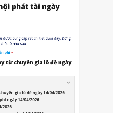
hội phát tài ngày
ẽ được cung cấp rất chi tiết dưới đây. Đừng
 chốt lô như sau
ễn phí
«
ay từ chuyên gia lô đề ngày
 chuyên gia lô đề ngày 14/04/2026
 phí ngày 14/04/2026
4/2026