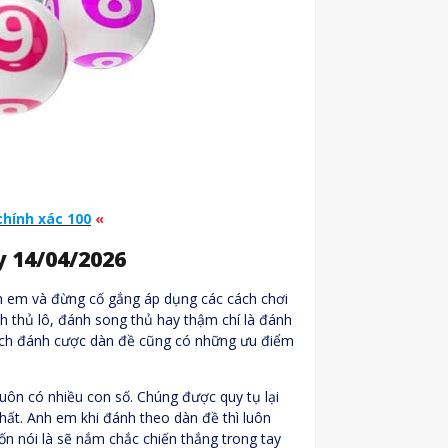
chính xác 100
«
y 14/04/2026
nh em và đừng cố gắng áp dụng các cách chơi
 thủ lô, đánh song thủ hay thậm chí là đánh
ách đánh cược dàn đề cũng có những ưu điểm
uôn có nhiều con số. Chúng được quy tụ lại
nhất. Anh em khi đánh theo dàn đề thì luôn
 nói là sẽ nắm chắc chiến thắng trong tay