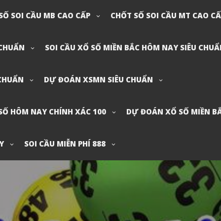
SỐ SOI CẦU MB CAO CẤP
CHỐT SỐ SOI CẦU MT CAO CẤ
 CHUẨN
SOI CẦU XỔ SỐ MIỀN BẮC HÔM NAY SIÊU CHUẨ
CHUẨN
DỰ ĐOÁN XSMN SIÊU CHUẨN
 SỐ HÔM NAY CHÍNH XÁC 100
DỰ ĐOÁN XỔ SỐ MIỀN BẮ
Y
SOI CẦU MIỄN PHÍ 888