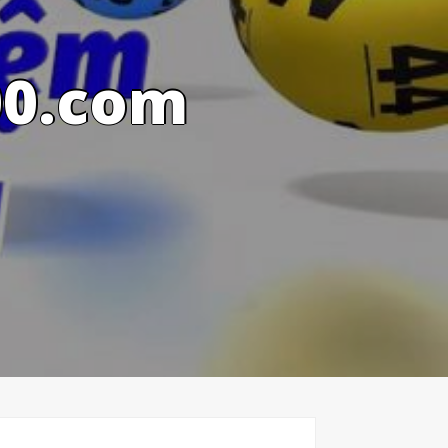
0
0
.
c
o
m