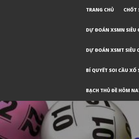
Skip
to
TRANG CHỦ
CHỐT 
content
DỰ ĐOÁN XSMN SIÊU
DỰ ĐOÁN XSMT SIÊU 
BÍ QUYẾT SOI CẦU XỔ
BẠCH THỦ ĐỀ HÔM NA