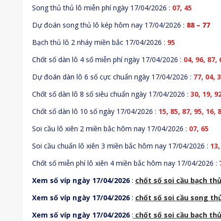
Song thủ thủ lô miễn phí ngày 17/04/2026 :
07, 45
Dự đoán song thủ lô kép hôm nay 17/04/2026 :
88 – 77
Bạch thủ lô 2 nháy miền bắc 17/04/2026 :
95
Chốt số dàn lô 4 số miễn phí ngày 17/04/2026 :
04, 96, 87, 
Dự đoán dàn lô 6 số cực chuẩn ngày 17/04/2026 :
77, 04, 3
Chốt số dàn lô 8 số siêu chuẩn ngày 17/04/2026 :
30, 19, 92
Chốt số dàn lô 10 số ngày 17/04/2026 :
15, 85, 87, 95, 16, 
Soi cầu lô xiên 2 miền bắc hôm nay 17/04/2026 :
07, 65
Soi cầu chuẩn lô xiên 3 miền bắc hôm nay 17/04/2026 :
13,
Chốt số miễn phí lô xiên 4 miền bắc hôm nay 17/04/2026 :
Xem số víp ngày 17/04/2026
:
chốt số soi cầu bạch th
Xem số víp ngày 17/04/2026
:
chốt số soi cầu song th
Xem số víp ngày 17/04/2026
:
chốt số soi cầu bạch th