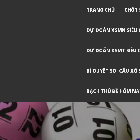
Skip
to
TRANG CHỦ
CHỐT 
content
DỰ ĐOÁN XSMN SIÊU
DỰ ĐOÁN XSMT SIÊU 
BÍ QUYẾT SOI CẦU XỔ
BẠCH THỦ ĐỀ HÔM NA