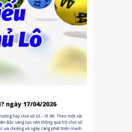
gì? ngày 17/04/2026
hường hay chơi xổ số – lô đề. Theo một vài
miền Bắc sáng tạo nên thông qua trò chơi xổ
ược ưa chuộng và ngày càng phát triển mạnh