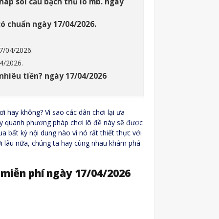
háp soi cầu bạch thủ lô mb. ngày
 có chuẩn ngày 17/04/2026.
17/04/2026.
04/2026.
 nhiêu tiền? ngày 17/04/2026
i hay không? Vì sao các dân chơi lại ưa
y quanh phương pháp chơi lô đề này sẽ được
ua bất kỳ nội dung nào vì nó rất thiết thực với
i lâu nữa, chúng ta hãy cùng nhau khám phá
 miễn phí ngày 17/04/2026