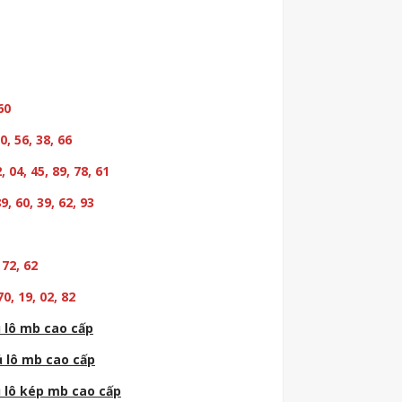
60
0, 56, 38, 66
, 04, 45, 89, 78, 61
89, 60, 39, 62, 93
 72, 62
70, 19, 02, 82
ủ lô mb cao cấp
ủ lô mb cao cấp
ủ lô kép mb cao cấp