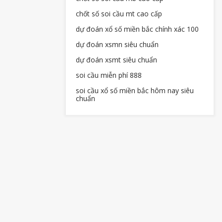
chốt số soi cầu mt cao cấp
dự đoán xổ số miền bắc chính xác 100
dự đoán xsmn siêu chuẩn
dự đoán xsmt siêu chuẩn
soi cầu miễn phí 888
soi cầu xổ số miền bắc hôm nay siêu
chuẩn