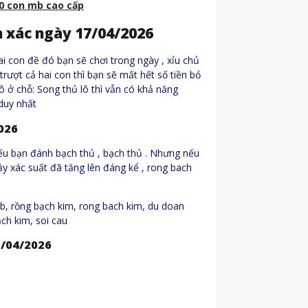
10 con mb cao cấp
h xác ngày 17/04/2026
ai con đề đó bạn sẽ chơi trong ngày , xỉu chủ
 trượt cả hai con thì bạn sẽ mất hết số tiền bỏ
lô ở chỗ: Song thủ lô thì vẫn có khả năng
duy nhất
026
 nếu bạn đánh bạch thủ , bạch thủ . Nhưng nếu
ậy xác suất đã tăng lên đáng kể , rong bach
b, rồng bạch kim, rong bach kim, du doan
ch kim, soi cau
7/04/2026