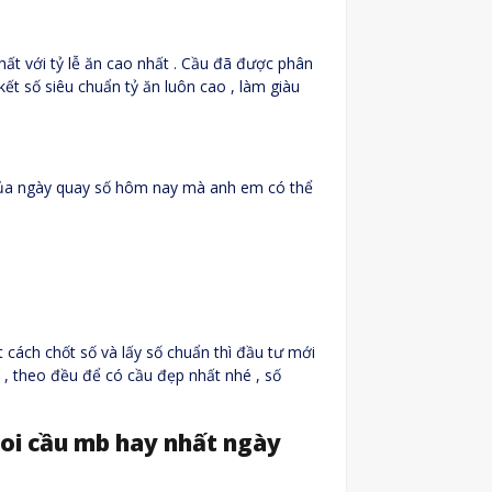
hất với tỷ lễ ăn cao nhất . Cầu đã được phân
ết số siêu chuẩn tỷ ăn luôn cao , làm giàu
a ngày quay số hôm nay mà anh em có thể
t cách chốt số và lấy số chuẩn thì đầu tư mới
n , theo đều để có cầu đẹp nhất nhé , số
oi cầu mb hay nhất ngày