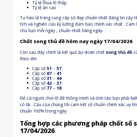
Tỷ lệ thua lô thấp
Tỷ lệ ăn cao
Tự hào là trang cung cấp số đẹp chuẩn nhất đáng tin cậy n
tích và nghiên cứu kỹ lưỡng đảm bảo chính xác nhất . Cam k
cho bạn mỗi ngày , chuẩn nhất hàng ngày
Chốt song thủ đề hôm nay ngày 17/04/2026
Còn sau đây chính là kết quả dự đoán chốt
song thủ đề
củ
theo dõi:
Cặp số
51
–
57
Cặp số
87
–
41
Cặp số
31
–
44
Cặp số
42
–
37
Cặp số
77
–
18
Để Là người chơi lô đề thông minh và tỉnh táo bạn phải biế
có lãi . Cầu của chúng tôi cam kết số chuẩn chính xác uy tí
chuẩn 100% trong ngày
Tổng hợp các phương pháp chốt số s
17/04/2026