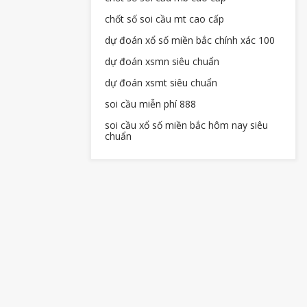
chốt số soi cầu mt cao cấp
dự đoán xổ số miền bắc chính xác 100
dự đoán xsmn siêu chuẩn
dự đoán xsmt siêu chuẩn
soi cầu miễn phí 888
soi cầu xổ số miền bắc hôm nay siêu
chuẩn