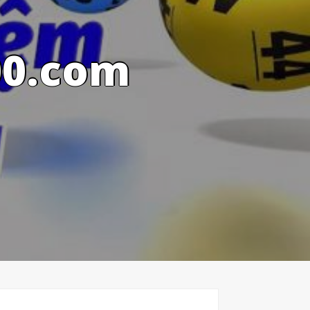
0
0
.
c
o
m