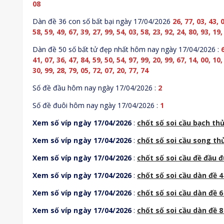
08
Dàn đề 36 con số bất bại ngày 17/04/2026
26, 77, 03, 43, 0
58, 59, 49, 67, 39, 27, 99, 54, 03, 58, 23, 92, 24, 80, 93, 19,
Dàn đề 50 số bất tử đẹp nhất hôm nay ngày 17/04/2026 :
41, 07, 36, 47, 84, 59, 50, 54, 97, 99, 20, 99, 67, 14, 00, 10,
30, 99, 28, 79, 05, 72, 07, 20, 77, 74
Số đề đầu hôm nay ngày 17/04/2026 :
2
Số đề đuôi hôm nay ngày 17/04/2026 :
1
Xem số víp ngày 17/04/2026
:
chốt số soi cầu bạch th
Xem số víp ngày 17/04/2026
:
chốt số soi cầu song th
Xem số víp ngày 17/04/2026
:
chốt số soi cầu đề đầu 
Xem số víp ngày 17/04/2026
:
chốt số soi cầu dàn đề 
Xem số víp ngày 17/04/2026
:
chốt số soi cầu dàn đề 
Xem số víp ngày 17/04/2026
:
chốt số soi cầu dàn đề 