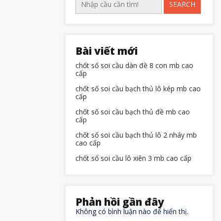
SEARCH
Bài viết mới
chốt số soi cầu dàn đề 8 con mb cao
cấp
chốt số soi cầu bạch thủ lô kép mb cao
cấp
chốt số soi cầu bạch thủ đề mb cao
cấp
chốt số soi cầu bạch thủ lô 2 nháy mb
cao cấp
chốt số soi cầu lô xiên 3 mb cao cấp
Phản hồi gần đây
Không có bình luận nào để hiển thị.