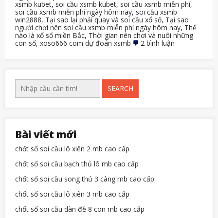
xsmb kubet
,
soi cầu xsmb kubet
,
soi cầu xsmb miễn phí
,
soi cầu xsmb miễn phí ngày hôm nay
,
soi cầu xsmb
win2888
,
Tại sao lại phải quay và soi cầu xổ số
,
Tại sao
người chơi nên soi cầu xsmb miễn phí ngày hôm nay
,
Thế
nào là xổ số miền Bắc
,
Thời gian nên chơi và nuôi những
ở
con số
,
xoso666 com dự đoán xsmb
2 bình luận
soi
cầu
xsmb
miễn
phí
SEARCH
ngày
hôm
nay
Bài viết mới
chốt số soi cầu lô xiên 2 mb cao cấp
chốt số soi cầu bạch thủ lô mb cao cấp
chốt số soi cầu song thủ 3 càng mb cao cấp
chốt số soi cầu lô xiên 3 mb cao cấp
chốt số soi cầu dàn đề 8 con mb cao cấp