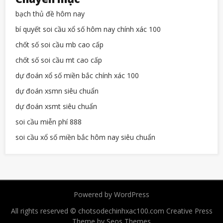
bạch thủ đề hôm nay
bí quyết soi cầu xổ số hôm nay chính xác 100
chốt số soi cầu mb cao cấp
chốt số soi cầu mt cao cấp
dự đoán xổ số miền bắc chính xác 100
dự đoán xsmn siêu chuẩn
dự đoán xsmt siêu chuẩn
soi cầu miễn phí 888
soi cầu xổ số miền bắc hôm nay siêu chuẩn
Powered by WordPress
All rights reserved © chotsodechinhxac100.com
Creative Press
Theme by Seos Themes