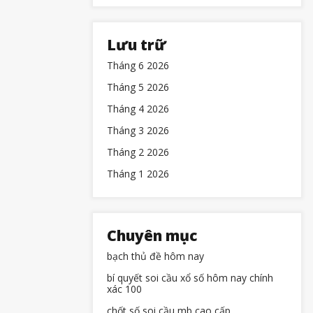
Lưu trữ
Tháng 6 2026
Tháng 5 2026
Tháng 4 2026
Tháng 3 2026
Tháng 2 2026
Tháng 1 2026
Chuyên mục
bạch thủ đề hôm nay
bí quyết soi cầu xổ số hôm nay chính
xác 100
chốt số soi cầu mb cao cấp