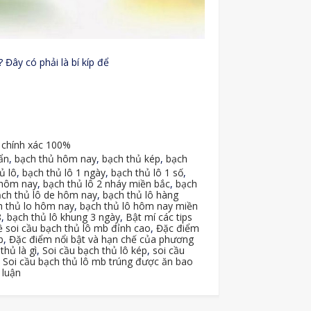
 Đây có phải là bí kíp để
 chính xác 100%
ẩn
,
bạch thủ hôm nay
,
bạch thủ kép
,
bạch
ủ lô
,
bạch thủ lô 1 ngày
,
bạch thủ lô 1 số
,
 hôm nay
,
bạch thủ lô 2 nháy miền bắc
,
bạch
ch thủ lô de hôm nay
,
bạch thủ lô hàng
h thủ lo hôm nay
,
bạch thủ lô hôm nay miền
8
,
bạch thủ lô khung 3 ngày
,
Bật mí các tips
ề soi cầu bạch thủ lô mb đỉnh cao
,
Đặc điểm
b
,
Đặc điểm nổi bật và hạn chế của phương
thủ là gì
,
Soi cầu bạch thủ lô kép
,
soi cầu
,
Soi cầu bạch thủ lô mb trúng được ăn bao
ở
 luận
soi
cầu
bạch