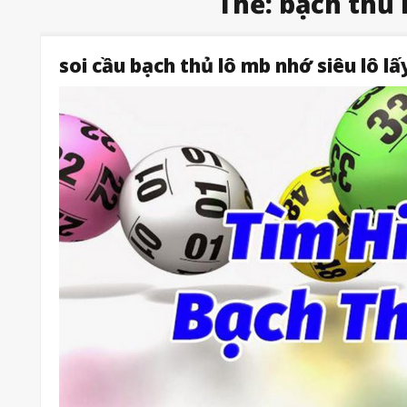
Thẻ:
bạch thủ 
soi cầu bạch thủ lô mb nhớ siêu lô lấ