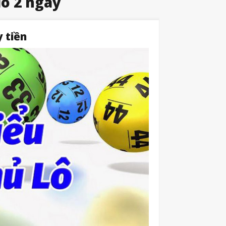
lô 2 ngày
y tiền