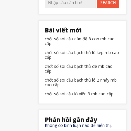
SEARCH
Bài viết mới
chốt số soi cầu dàn đề 8 con mb cao
cấp
chốt số soi cầu bạch thủ lô kép mb cao
cấp
chốt số soi cầu bạch thủ đề mb cao
cấp
chốt số soi cầu bạch thủ lô 2 nháy mb
cao cấp
chốt số soi cầu lô xiên 3 mb cao cấp
Phản hồi gần đây
Không có bình luận nào để hiển thị.