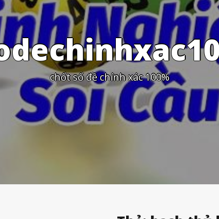
o
d
e
c
h
i
n
h
x
a
c
1
c
h
ố
t
s
ố
đ
ề
c
h
í
n
h
x
á
c
1
0
0
%